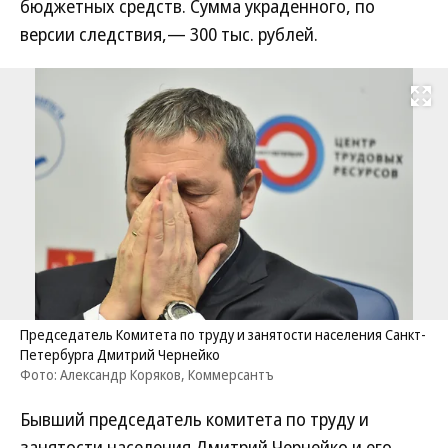
бюджетных средств. Сумма украденного, по
версии следствия,— 300 тыс. рублей.
Развернуть на
Председатель Комитета по труду и занятости населения Санкт-
Петербурга Дмитрий Чернейко
Фото: Александр Коряков, Коммерсантъ
Бывший председатель комитета по труду и
занятости населения Дмитрий Чернейко и его