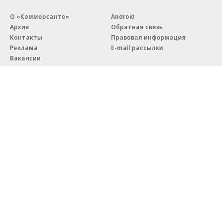
О «Коммерсанте»
Android
Архив
Обратная связь
Контакты
Правовая информация
Реклама
E-mail рассылки
Вакансии
18+
© АО «Коммерсантъ». 127006, Москва, Оружейный переулок д. 41,
тел. +7 (495) 797-69-70.
Сетевое издание «Коммерсантъ» (доменное имя сайта:
kommersant.ru) зарегистрировано Федеральной службой
по надзору в сфере связи, информационных технологий и массовых
коммуникаций (Роскомнадзор), регистрационный номер и дата
принятия решения о регистрации: серия
Эл № ФС77-76922
от 11 октября 2019 г.
Партнерские проекты/материалы, новости компаний, материалы
с пометкой «Промо» и «Официальное сообщение» опубликованы
на коммерческой основе.