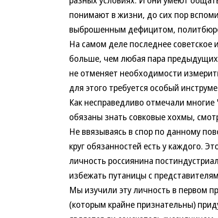
разных условиях. И они умеют общать
понимают в жизни, до сих пор вспоми
выброшенным дефицитом, политбюро и
На самом деле последнее советское 
больше, чем любая пара предыдущих.
не отменяет необходимости измерить
для этого требуется особый инструме
Как несправедливо отмечали многие "
обязаны знать совковые хохмы, смот
Не ввязываясь в спор по данному пов
круг обязанностей есть у каждого. Э
личность россиянина постиндустриа
избежать путаницы с представителям
Мы изучили эту личность в первом п
(которым крайне признательны) при