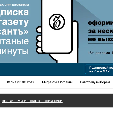
Реклама в «Ъ» www.kommersant.ru/ad
Взрыв у Balzi Rossi
Мигранты в Испании
Навстречу выборам
с
правилами использования куки