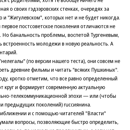
ся с родителями, хотя те вообще ничего не
ная о своих гэдээровских стенках, очередях за
 "Жигулевском", которых нет и не будет никогда.
и первое постсоветское поколения отличаются не
 Но банальность проблемы, воспетой Тургеневым,
 встроенность молодежи в новую реальность. А
нтарий.
нелегалы" (по версии нашего теста), они совсем не
реть древние фильмы и читать "всяких Пушкиных".
оду, кротко отметим, что все равно определенный
тот круг и формирует современную актуальную
льно-телекоммуникационной эпохи — или (чтобы
и предыдущих поколений) ruссиянина.
риближении и с помощью читателей "Власти"
думали вопросы, позволяющие быстро определить,