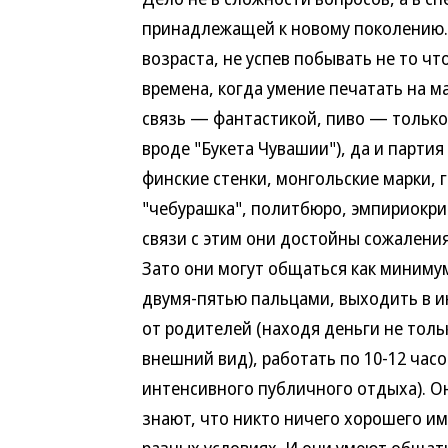
принадлежащей к новому поколению.
возраста, не успев побывать не то ч
времена, когда умение печатать на 
связь — фантастикой, пиво — только 
вроде "Букета Чувашии"), да и партия
финские стенки, монгольские марки, 
"чебурашка", политбюро, эмпириокрит
связи с этим они достойны сожаления,
Зато они могут общаться как миниму
двумя-пятью пальцами, выходить в и
от родителей (находя деньги не толь
внешний вид), работать по 10-12 часов
интенсивного публичного отдыха). О
знают, что никто ничего хорошего им