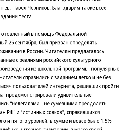
птев, Павел Черников. Благодарим также всех
здании теста.
подготовленный в помощь Федеральной
ый 25 сентября, был призван определять
оживания в России. Читателям предлагалось
анные с реалиями российского культурного
произведения из школьной программы, популярные
 Читатели справились с заданием легко и не без
 тысяч пользователей интернета, решивших пройти
ала, продемонстрировали удивительные
лись "нелегалами", не сумевшими преодолеть
ан РФ" и "истинных совков", справившихся
о и пятого уровней, в сумме и вовсе было 1,5%.
пецифике интернет-аудитории, в массе своей