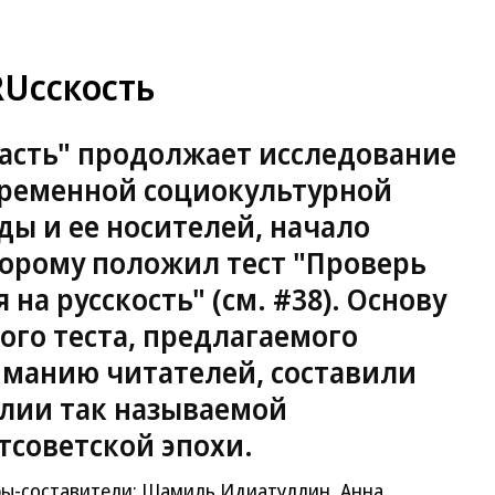
RUсскость
асть" продолжает исследование
ременной социокультурной
ды и ее носителей, начало
орому положил тест "Проверь
я на русскость" (см. #38). Основу
ого теста, предлагаемого
манию читателей, составили
лии так называемой
тсоветской эпохи.
ы-составители: Шамиль Идиатуллин, Анна