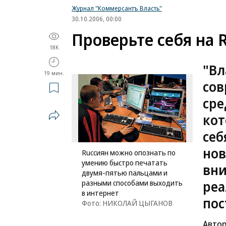
Журнал "Коммерсантъ Власть"
30.10.2006, 00:00
Проверьте себя на 
18K
"Вл
19 мин.
сов
сре
кот
себ
нов
Ruссиян можно опознать по
умению быстро печатать
вни
двумя-пятью пальцами и
реа
разными способами выходить
в интернет
пос
Фото: НИКОЛАЙ ЦЫГАНОВ
Автор