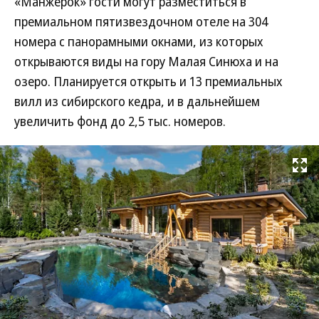
«Манжерок» гости могут разместиться в
премиальном пятизвездочном отеле на 304
номера с панорамными окнами, из которых
открываются виды на гору Малая Синюха и на
озеро. Планируется открыть и 13 премиальных
вилл из сибирского кедра, и в дальнейшем
увеличить фонд до 2,5 тыс. номеров.
Развернуть на