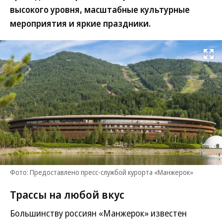
высокого уровня, масштабные культурные
мероприятия и яркие праздники.
Развернуть на
Фото: Предоставлено пресс-службой курорта «Манжерок»
Трассы на любой вкус
Большинству россиян «Манжерок» известен