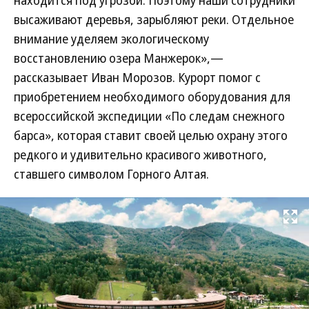
находится под угрозой. Поэтому наши сотрудники
высаживают деревья, зарыбляют реки. Отдельное
внимание уделяем экологическому
восстановлению озера Манжерок»,—
рассказывает Иван Морозов. Курорт помог с
приобретением необходимого оборудования для
всероссийской экспедиции «По следам снежного
барса», которая ставит своей целью охрану этого
редкого и удивительно красивого животного,
ставшего символом Горного Алтая.
Развернуть на