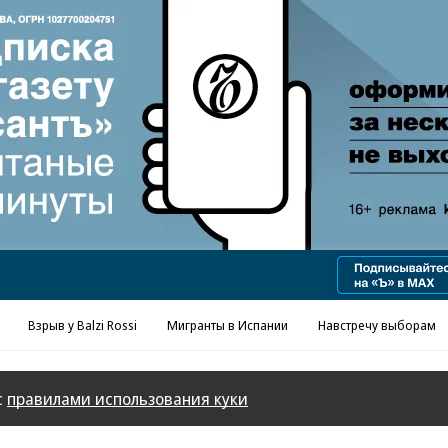
Реклама в «Ъ» www.kommersant.ru/ad
Взрыв у Balzi Rossi
Мигранты в Испании
Навстречу выборам
с
правилами использования куки