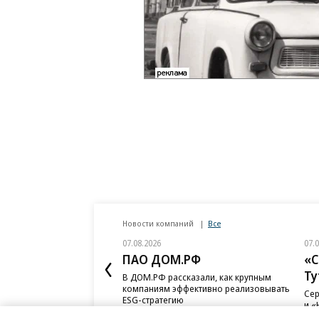
Новости компаний
Все
07.08.2026
07.
ПАО ДОМ.РФ
«С
Ту
В ДОМ.РФ рассказали, как крупным
компаниям эффективно реализовывать
Сер
ESG-стратегию
и «
сот