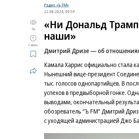
Радио «Ъ FM»
22.08.2024, 09:59
«Ни Дональд Трамп,
1K
наши»
1 мин.
Дмитрий Дризе — об отношениях
Камала Харрис официально стала к
Нынешний вице-президент Соедине
тыс. голосов однопартийцев. В пос
успехов в предвыборной гонке. Одн
выводами, окончательный результа
обозреватель “Ъ FM” Дмитрий Дризе
с уходящей администрацией Джо Ба