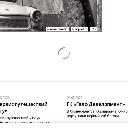
08.2026
06.08.2026
ервис путешествий
ГК «Галс-Девелопмент»
ту»
В бизнес-центре «Адмирал» в Южн
порту залит первый куб бетона
вис путешествий «Туту»
Нетмонет» поддержат лучших
рудников российских отелей