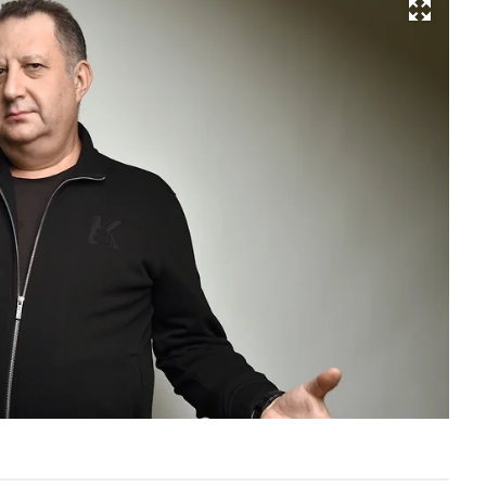
Развернуть на весь экран
Фо
Ал
На
Ко