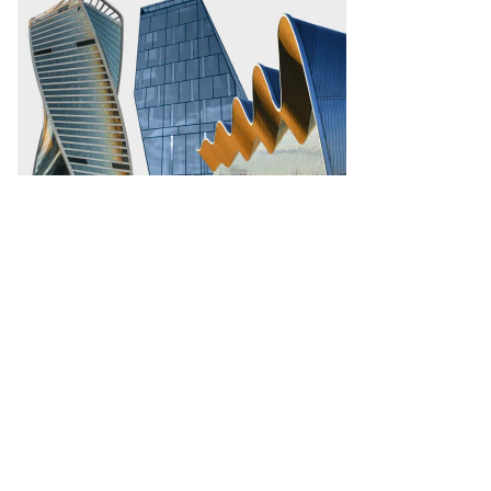
то:
ексей
заров,
ммерсантъ