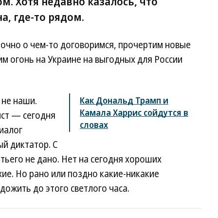
. Хотя недавно казалось, что
а, где-то рядом.
 точно о чем-то договоримся, прочертим новые
им огонь на Украине на выгодных для России
 не наши.
Как Дональд Трамп и
Камала Харрис сойдутся в
ст — сегодня
словах
диалог
й диктатор. С
етьего не дано. Нет на сегодня хороших
хие. Но рано или поздно какие-никакие
дожить до этого светлого часа.