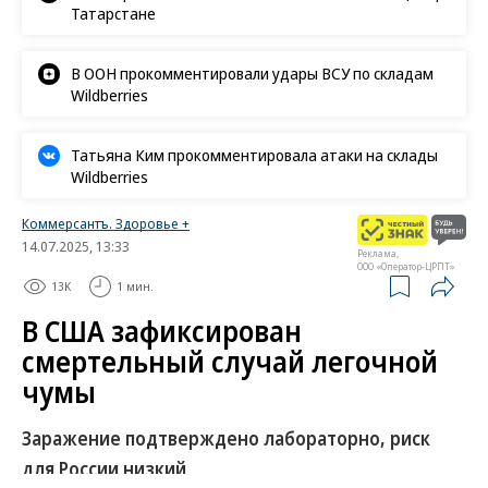
Татарстане
В ООН прокомментировали удары ВСУ по складам
Wildberries
Татьяна Ким прокомментировала атаки на склады
Wildberries
Коммерсантъ. Здоровье +
14.07.2025, 13:33
Реклама,
ООО «Оператор-ЦРПТ»
13K
1 мин.
В США зафиксирован
смертельный случай легочной
чумы
Заражение подтверждено лабораторно, риск
для России низкий