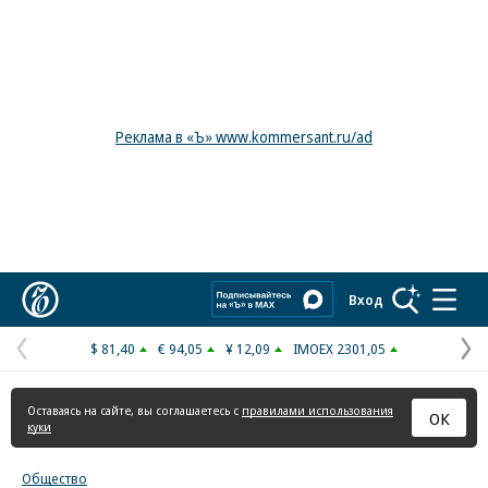
Реклама в «Ъ» www.kommersant.ru/ad
Коммерсантъ
Вход
$ 81,40
€ 94,05
¥ 12,09
IMOEX 2301,05
Предыдущая
С
страница
с
Оставаясь на сайте, вы соглашаетесь с
правилами использования
ОК
куки
Общество