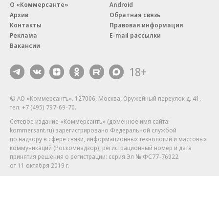
О «Коммерсанте»
Android
Архив
Обратная связь
Контакты
Правовая информация
Реклама
E-mail рассылки
Вакансии
18+
© АО «Коммерсантъ». 127006, Москва, Оружейный переулок д. 41,
тел. +7 (495) 797-69-70.
Сетевое издание «Коммерсантъ» (доменное имя сайта:
kommersant.ru) зарегистрировано Федеральной службой
по надзору в сфере связи, информационных технологий и массовых
коммуникаций (Роскомнадзор), регистрационный номер и дата
принятия решения о регистрации: серия
Эл № ФС77-76922
от 11 октября 2019 г.
Партнерские проекты/материалы, новости компаний, материалы
с пометкой «Промо» и «Официальное сообщение» опубликованы
на коммерческой основе.
На kommersant.ru применяются рекомендательные технологии.