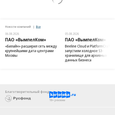
Новости компаний
Все
06.08.2026
05.08.2026
ПАО «ВымпелКом»
ПАО «ВымпелКом»
«Билайн» расширил сеть между
Beeline Cloud и PlatformCraft
крупнейшими дата-центрами
запустили холодное S3-
Москвы
хранилище для архивных
данных бизнеса
Благотворительный фонд
18+ реклама