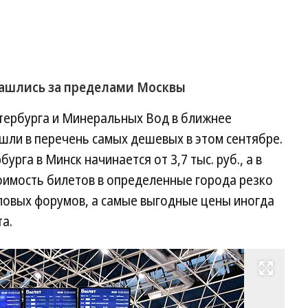
нашлись за пределами Москвы
етербурга и Минеральных Вод в ближнее
шли в перечень самых дешевых в этом сентябре.
рга в Минск начинается от 3,7 тыс. руб., а в
тоимость билетов в определенные города резко
еловых форумов, а самые выгодные цены иногда
а.
Развернуть на весь экран
Фо