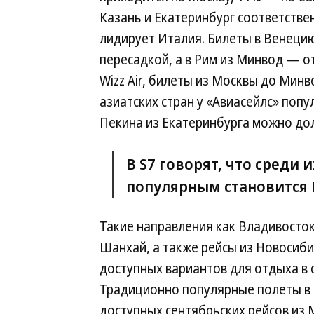
Казань и Екатеринбург соответстве
лидирует Италия. Билеты в Венецию 
пересадкой, а в Рим из Минвод — от 
Wizz Air, билеты из Москвы до Минво
азиатских стран у «Авиасейлс» попу
Пекина из Екатеринбурга можно дол
В S7 говорят, что среди 
популярным становится 
Такие направления как Владивост
Шанхай, а также рейсы из Новосиби
доступных вариантов для отдыха в с
Традиционно популярные полеты в 
доступных сентябрьских рейсов из 