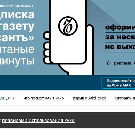
Реклама в «Ъ» www.kommersant.ru/ad
281,31
Что посмотреть в кино
Взрыв у Balzi Rossi
Мигранты в
с
правилами использования куки