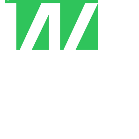
рина
жор,
ммерсантъ