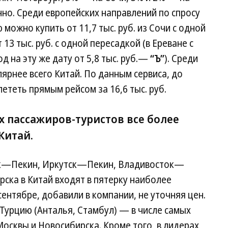
нно. Среди европейских направлений по спросу
можно купить от 11,7 тыс. руб. из Сочи с одной
13 тыс. руб. с одной пересадкой (в Ереване с
д на эту же дату от 5,8 тыс. руб.—
“Ъ”
). Среди
лярнее всего Китай. По данным сервиса, до
ететь прямым рейсом за 16,6 тыс. руб.
их пассажиров-туристов все более
Китай.
ок—Пекин, Иркутск—Пекин, Владивосток—
рска в Китай входят в пятерку наиболее
ентябре, добавили в компании, не уточняя цен.
Турцию (Анталья, Стамбул) — в числе самых
Москвы и Новосибирска. Кроме того, в лидерах