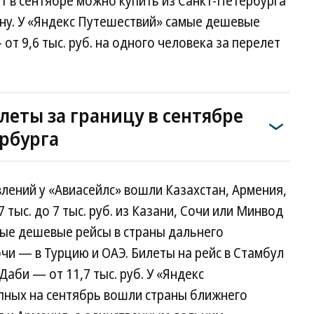
 в сентябре можно купить из Санкт-Петербурга
орону. У «Яндекс Путешествий» самые дешевые
т 9,6 тыс. руб. на одного человека за перелет
еты за границу в сентябре
ербурга
лений у «Авиасейлс» вошли Казахстан, Армения,
 тыс. до 7 тыс. руб. из Казани, Сочи или Минвод
мые дешевые рейсы в страны дальнего
чи — в Турцию и ОАЭ. Билеты на рейс в Стамбул
у-Даби — от 11,7 тыс. руб. У «Яндекс
упных на сентябрь вошли страны ближнего