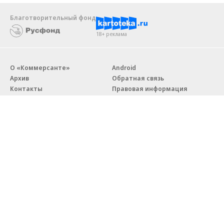
Благотворительный фонд
18+ реклама
О «Коммерсанте»
Android
Архив
Обратная связь
Контакты
Правовая информация
Реклама
E-mail рассылки
Вакансии
18+
© АО «Коммерсантъ». 127006, Москва, Оружейный переулок д. 41,
тел. +7 (495) 797-69-70.
Сетевое издание «Коммерсантъ» (доменное имя сайта:
kommersant.ru) зарегистрировано Федеральной службой
по надзору в сфере связи, информационных технологий и массовых
коммуникаций (Роскомнадзор), регистрационный номер и дата
принятия решения о регистрации: серия
Эл № ФС77-76922