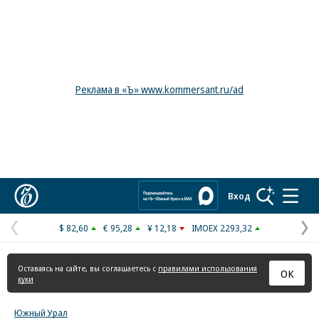
Реклама в «Ъ» www.kommersant.ru/ad
Коммерсантъ
Вход
$ 82,60
€ 95,28
¥ 12,18
IMOEX 2293,32
Предыдущая
С
страница
с
Оставаясь на сайте, вы соглашаетесь с
правилами использования
ОК
куки
Южный Урал