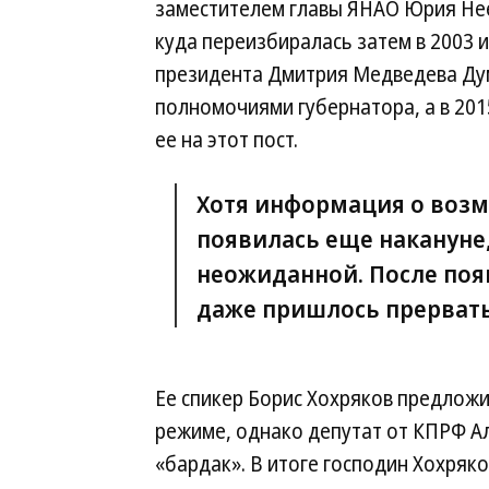
заместителем главы ЯНАО Юрия Неел
куда переизбиралась затем в 2003 и
президента Дмитрия Медведева Ду
полномочиями губернатора, а в 201
ее на этот пост.
Хотя информация о воз
появилась еще накануне,
неожиданной. После по
даже пришлось прервать
Ее спикер Борис Хохряков предложи
режиме, однако депутат от КПРФ Ал
«бардак». В итоге господин Хохряк