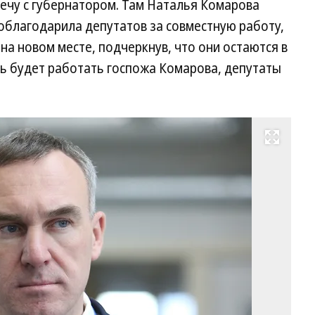
ечу с губернатором. Там Наталья Комарова
облагодарила депутатов за совместную работу,
на новом месте, подчеркнув, что они остаются в
рь будет работать госпожа Комарова, депутаты
Развернуть на весь экран
Ру
Ку
Фо
Вл
Ло
Ко