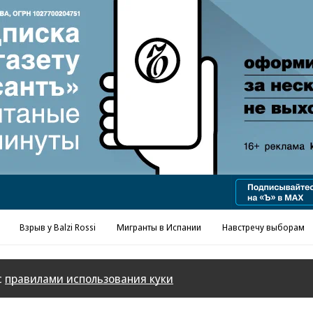
Реклама в «Ъ» www.kommersant.ru/ad
Взрыв у Balzi Rossi
Мигранты в Испании
Навстречу выборам
с
правилами использования куки