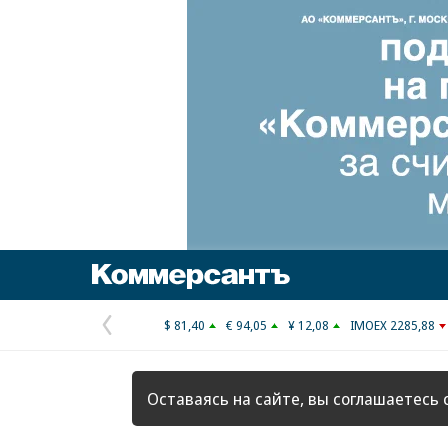
Коммерсантъ
$ 81,40
€ 94,05
¥ 12,08
IMOEX 2285,88
Предыдущая
страница
Оставаясь на сайте, вы соглашаетесь 