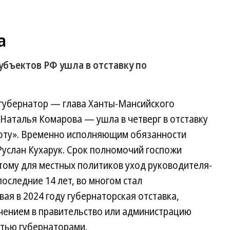
а
бъектов РФ ушла в отставку по
губернатор — глава Ханты-Мансийского
аталья Комарова — ушла в четверг в отставку
аботу». Временно исполняющим обязанности
Руслан Кухарук. Срок полномочий госпожи
этому для местных политиков уход руководителя-
оследние 14 лет, во многом стал
ая в 2024 году губернаторская отставка,
ачением в правительство или администрацию
ятью губернаторами.