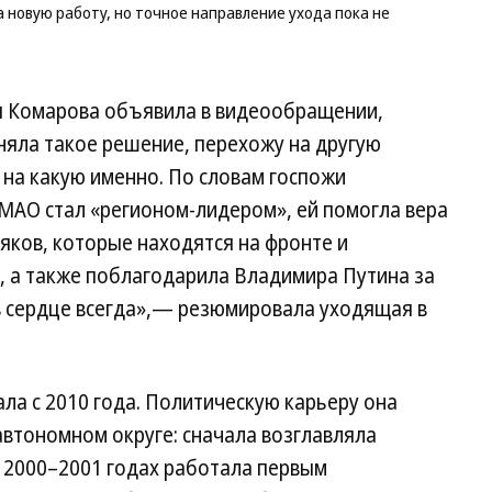
Ив
 новую работу, но точное направление ухода пока не
Ко
ья Комарова объявила в видеообращении,
няла такое решение, перехожу на другую
 на какую именно. По словам госпожи
МАО стал «регионом-лидером», ей помогла вера
яков, которые находятся на фронте и
, а также поблагодарила Владимира Путина за
в сердце всегда»,— резюмировала уходящая в
ла с 2010 года. Политическую карьеру она
автономном округе: сначала возглавляла
в 2000–2001 годах работала первым