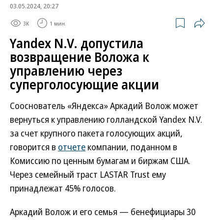
03.05.2024, 20:27
3K
1 мин.
Yandex N.V. допустила
возвращение Воложа к
управлению через
суперголосующие акции
Сооснователь «Яндекса» Аркадий Волож может
вернуться к управлению голландской Yandex N.V.
за счет крупного пакета голосующих акций,
говорится в
отчете
компании, поданном в
Комиссию по ценным бумагам и биржам США.
Через семейный траст LASTAR Trust ему
принадлежат 45% голосов.
Аркадий Волож и его семья — бенефициары 30