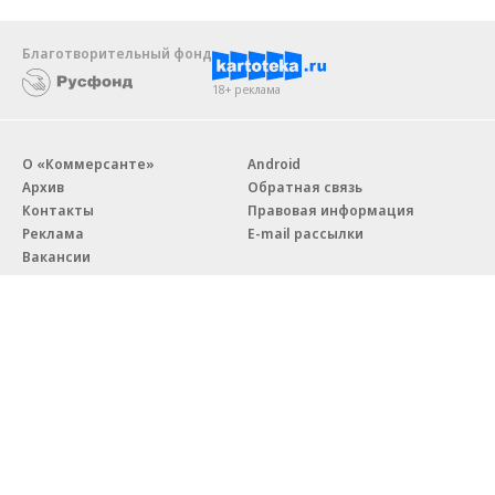
Благотворительный фонд
18+ реклама
О «Коммерсанте»
Android
Архив
Обратная связь
Контакты
Правовая информация
Реклама
E-mail рассылки
Вакансии
18+
© АО «Коммерсантъ». 127006, Москва, Оружейный переулок д. 41,
тел. +7 (495) 797-69-70.
Сетевое издание «Коммерсантъ» (доменное имя сайта:
kommersant.ru) зарегистрировано Федеральной службой
по надзору в сфере связи, информационных технологий и массовых
коммуникаций (Роскомнадзор), регистрационный номер и дата