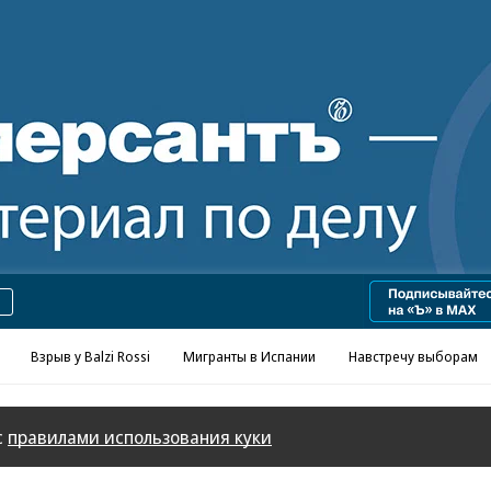
Реклама в «Ъ» www.kommersant.ru/ad
Взрыв у Balzi Rossi
Мигранты в Испании
Навстречу выборам
с
правилами использования куки