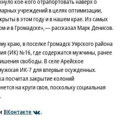
кнуло кое-кого отрапортовать наверх о
арных учреждений в целях оптимизации,
крыты в этом году и в нашем крае. Из самых
ом и в Громадске»,— рассказал Марк Денисов.
у краю, в поселке Громадск Уярского района
ия (ИК) №16, где содержатся мужчины, ранее
лишения свободы. В селе Арейское
мужская ИК-7 для впервые осужденных.
а посчитал закрытие колоний
нется на круги своя, поскольку социальная
.
и
ВКонтакте
.