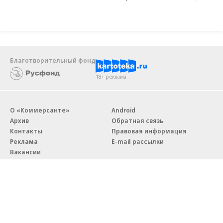
Благотворительный фонд
18+ реклама
О «Коммерсанте»
Android
Архив
Обратная связь
Контакты
Правовая информация
Реклама
E-mail рассылки
Вакансии
18+
© АО «Коммерсантъ». 127006, Москва, Оружейный переулок д. 41,
тел. +7 (495) 797-69-70.