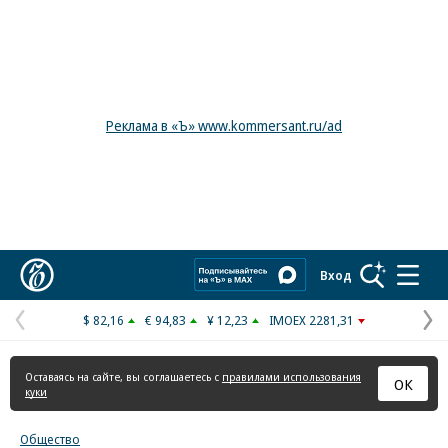
Реклама в «Ъ» www.kommersant.ru/ad
Коммерсантъ
Вход
$ 82,16
€ 94,83
¥ 12,23
IMOEX 2281,31
Предыдущая
С
страница
с
Оставаясь на сайте, вы соглашаетесь с
правилами использования
ОК
куки
Общество