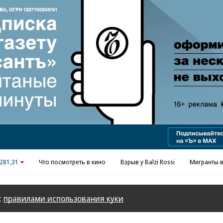
281,31
Что посмотреть в кино
Взрыв у Balzi Rossi
Мигранты в
с
правилами использования куки