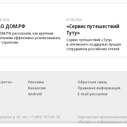
08.2026
07.08.2026
АО ДОМ.РФ
«Сервис путешествий
Туту»
ОМ.РФ рассказали, как крупным
паниям эффективно реализовывать
Сервис путешествий «Туту»
-стратегию
и «Нетмонет» поддержат лучших
сотрудников российских отелей
санте»
Реклама
Обратная связь
Вакансии
Правовая информация
Android
E-mail рассылки
реулок д. 41,
тел. +7 (495) 797-69-70.
Партнерские проекты/матери
«Промо» и «Официальное со
а: kommersant.ru) зарегистрировано