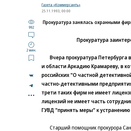
Газета «Коммерсантъ»
25.11.1993, 00:00
Прокуратура занялась охранными фи
992
Прокуратура заинте
2 мин.
Вчера прокуратура Петербурга вн
и области Аркадию Крамареву, в к
российских "О частной детективно
частно-детективными предприятия
...
трети таких фирм не имеет лицензи
лицензий не имеет часть сотрудник
ГУВД "принять меры" к устранению 
Старший помощник прокурора Санкт