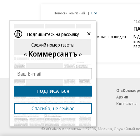
Новости компаний
Все
07.08.2026
07.
STONE
П
Подпишитесь на рассылку
Бизнес-центр STONE Римская возведен
В Д
в полную высоту
ком
Свежий номер газеты
ESG
Коммерсантъ
Благотворительный фонд
О «Коммер
ПОДПИСАТЬСЯ
Архив
Контакты
Спасибо, не сейчас
18+ реклама
© АО «Коммерсантъ». 127006, Москва, Оружейный пе
Сетевое издание «Коммерсантъ» (доменное имя сайт