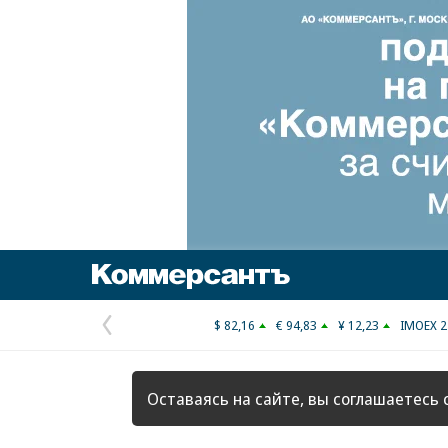
Коммерсантъ
$ 82,16
€ 94,83
¥ 12,23
IMOEX 2
Предыдущая
страница
Оставаясь на сайте, вы соглашаетесь 