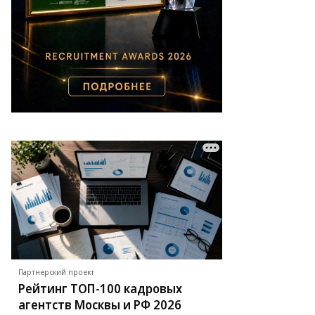
еред
чалом
конструкции
ратовской
амвайной
ти
городе
рсировали
 маршрутов
то:
тон
сс
Партнерский проект
Рейтинг ТОП-100 кадровых
агентств Москвы и РФ 2026