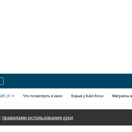
Реклама в «Ъ» www.kommersant.ru/ad
281,31
Что посмотреть в кино
Взрыв у Balzi Rossi
Мигранты в
с
правилами использования куки