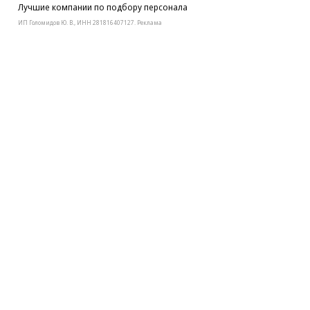
Лучшие компании по подбору персонала
ИП Голомидов Ю. В., ИНН 281816407127. Реклама