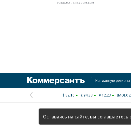
РЕКЛАМА • SHALDOM.COM
Коммерсантъ
На главную региона
$ 82,16
€ 94,83
¥ 12,23
IMOEX 2
Предыдущая
страница
Оставаясь на сайте, вы соглашаетесь 