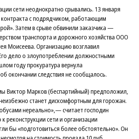
ции сети неоднократно срывались. 13 января
 контракта с подрядчиком, работающим
рой». Затем в срыве обвинили заказчика —
ерством транспорта и дорожного хозяйства ООО
гея Моисеева. Организацию возглавил
Его дело о злоупотреблении должностными
ошлом году прокуратура вернула
 об окончании следствия не сообщалось.
мы Виктор Марков (беспартийный) предположил,
 неизбежно станет дискомфортным для горожан.
обусами нереально»,— считает господин
 к реконструкции сети и организации
ли бы «подготовиться более обстоятельно». Он
 несмотря на стоимость проезда 10 руб.,