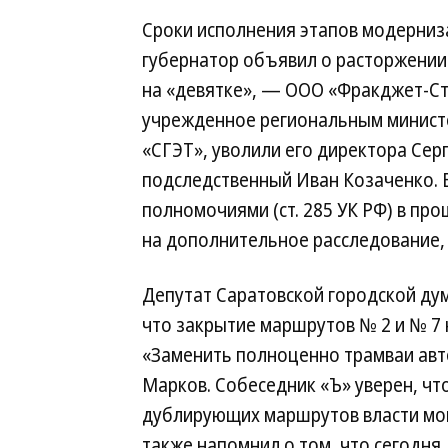
Сроки исполнения этапов модерниза
губернатор объявил о расторжении
на «девятке», — ООО «Фракджет-Ст
учрежденное региональным минист
«СГЭТ», уволили его директора Сер
подследственный Иван Козаченко. 
полномочиями (ст. 285 УК РФ) в пр
на дополнительное расследование,
Депутат Саратовской городской ду
что закрытие маршрутов № 2 и № 7
«Заменить полноценно трамваи авт
Марков. Собеседник «Ъ» уверен, что
дублирующих маршрутов власти мог
также напомнил о том, что сегодня,