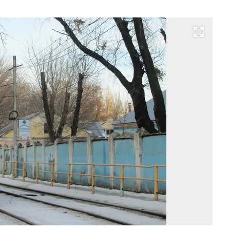
Развернуть на весь экран
П
на
ре
са
тр
се
в 
ку
10
Фо
Ан
Ка