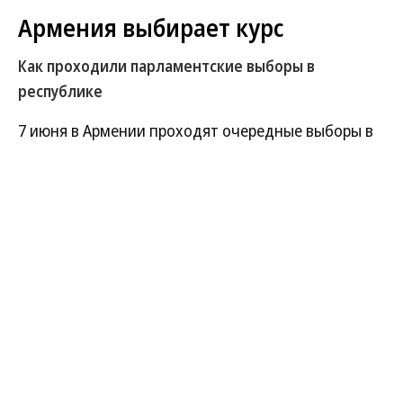
Армения выбирает курс
Как проходили парламентские выборы в
республике
7 июня в Армении проходят очередные выборы в
Национальное собрание. За места в парламенте
борются 18 партий и блоков, а одним из главных
вопросов кампании стал дальнейший
внешнеполитический курс страны. Голосование и
последние дни предвыборной борьбы — в
фотогалерее «Ъ».
Развернуть на