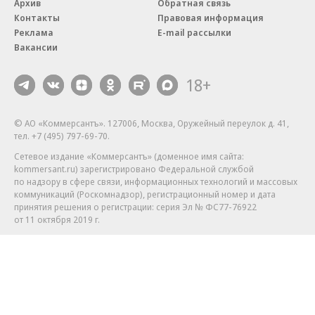
Архив
Обратная связь
Контакты
Правовая информация
Реклама
E-mail рассылки
Вакансии
18+
© АО «Коммерсантъ». 127006, Москва, Оружейный переулок д. 41,
тел. +7 (495) 797-69-70.
Сетевое издание «Коммерсантъ» (доменное имя сайта:
kommersant.ru) зарегистрировано Федеральной службой
по надзору в сфере связи, информационных технологий и массовых
коммуникаций (Роскомнадзор), регистрационный номер и дата
принятия решения о регистрации: серия
Эл № ФС77-76922
от 11 октября 2019 г.
Партнерские проекты/материалы, новости компаний, материалы
с пометкой «Промо» и «Официальное сообщение» опубликованы
на коммерческой основе.
На kommersant.ru применяются рекомендательные технологии.
Подробнее