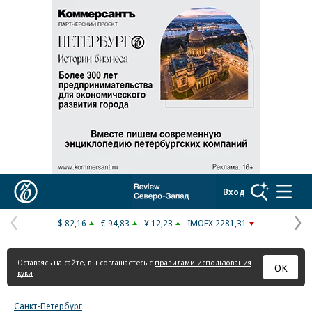
Реклама в «Ъ» www.kommersant.ru/ad
Коммерсантъ
Вход
$ 82,16
€ 94,83
¥ 12,23
IMOEX 2281,31
Предыдущая
С
страница
с
Оставаясь на сайте, вы соглашаетесь с
правилами использования
ОК
куки
Санкт-Петербург