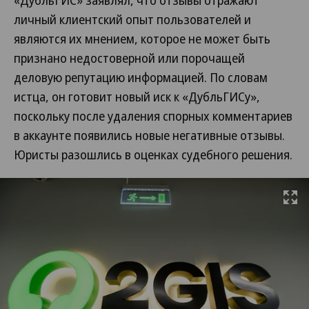
«ДубльГИС» заявлял, что отзывы отражают
личный клиентский опыт пользователей и
являются их мнением, которое не может быть
признано недостоверной или порочащей
деловую репутацию информацией. По словам
истца, он готовит новый иск к «ДубльГИСу»,
поскольку после удаления спорных комментариев
в аккаунте появились новые негативные отзывы.
Юристы разошлись в оценках судебного решения.
Развернуть на