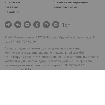
Контакты
Правовая информация
Реклама
E-mail рассылки
Вакансии
18+
© АО «Коммерсантъ». 127006, Москва, Оружейный переулок д. 41,
тел. +7 (495) 797-69-70.
Сетевое издание «Коммерсантъ» (доменное имя сайта:
kommersant.ru) зарегистрировано Федеральной службой
по надзору в сфере связи, информационных технологий и массовых
коммуникаций (Роскомнадзор), регистрационный номер и дата
принятия решения о регистрации: серия
Эл № ФС77-76922
от 11 октября 2019 г.
Партнерские проекты/материалы, новости компаний, материалы
с пометкой «Промо» и «Официальное сообщение» опубликованы
на коммерческой основе.
На kommersant.ru применяются рекомендательные технологии.
Подробнее