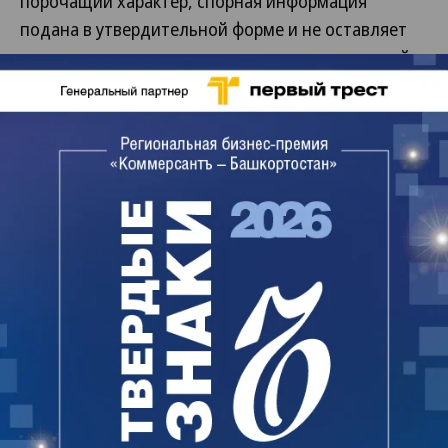
порочащий характер, спорная информация
подана в утвердительной форме и не оставляет
потенциальному читателю шанса для сомнений в
недобросовестности истца. Отзыв на уточненные
требования ответчик не предоставил.
Арбитражный суд встал на сторону истца,
отметив, что подтверждения информации,
размещенной в отзывах, не приведено, при этом
они способны опорочить деловую репутацию
заявителя.
Владелец компании «Профмастероф» Павел
Краснов сообщил «Ъ-Уфа», что намерен приучить
«ДубльГИС» к «нормальной работе с
партнерами».