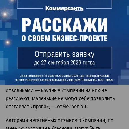
«Эта проблема носит системный характер, со
всеми отзовиками. По сути, идет ничем не
прикрытый шантаж. Для меня это был в большей
степени принципиальный вопрос. Решение,
которое вынес суд,— это прецедент, после
которого все должны понять, что отстаивать свои
права возможно. Только я — крупная структура, у
меня штат юристов. А если вы, допустим,
небольшая компания, откуда 200 тысяч рублей на
юриста? Не каждая компания может себе это
позволить. Поэтому никто не судится с
отзовиками — крупные компании на них не
реагируют, маленькие не могут себе позволить
отстаивать права»,— отмечает он.
Авторами негативных отзывов о компании, по
мнению господина Краснова, могут быть