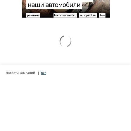
Новости компаний
Все
07.08.2026
07.08.2026
STONE
ПАО ДОМ.РФ
Бизнес-центр STONE Римская
В ДОМ.РФ рассказали, как
возведен в полную высоту
крупным компаниям эффектив
реализовывать ESG-стратегию