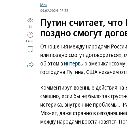
Мир
09.02.2024, 03:53
Путин считает, что
1K
поздно смогут дого
1 мин.
Отношения между народами России 
или поздно смогут договориться», 
об этом в
интервью
американскому 
господина Путина, США незачем отп
Комментируя военные действия на У
смешно, если бы не было так груст
истерика, внутренние проблемы… Ра
Может, даже странно в сегодняшне
между народами восстановятся. Пот