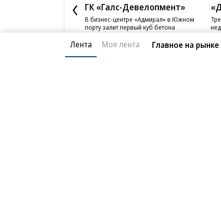
ГК «Галс-Девелопмент»
«Д
В бизнес-центре «Адмирал» в Южном
Тре
порту залит первый куб бетона
нед
слу
Лента
Моя лента
Главное на рынке
Благотворительный фонд
О «Коммер
Архив
Контакты
18+ реклама
© АО «Коммерсантъ». 127006, Москва, Оружейный пе
Сетевое издание «Коммерсантъ» (доменное имя сайт
Федеральной службой по надзору в сфере связи, и
и массовых коммуникаций (Роскомнадзор), регистра
решения о регистрации: серия
Эл № ФС77-76922
от 1