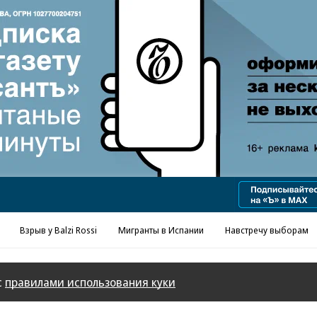
Реклама в «Ъ» www.kommersant.ru/ad
Взрыв у Balzi Rossi
Мигранты в Испании
Навстречу выборам
с
правилами использования куки