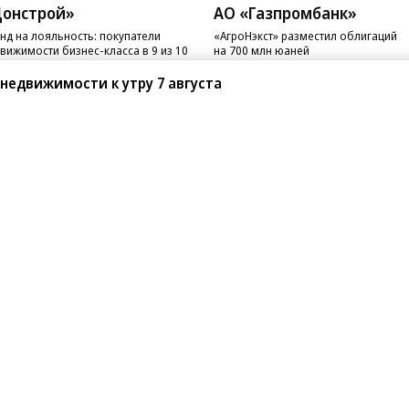
онстрой»
АО «Газпромбанк»
нд на лояльность: покупатели
«АгроНэкст» разместил облигаций
вижимости бизнес-класса в 9 из 10
на 700 млн юаней
чаев остаются в сегменте
 недвижимости к утру 7 августа
санте»
Реклама
Обратная связь
Вакансии
Правовая информация
Android
E-mail рассылки
реулок д. 41,
тел. +7 (495) 797-69-70.
Партнерские проекты/матери
«Промо» и «Официальное со
а: kommersant.ru) зарегистрировано
нформационных технологий
На kommersant.ru применяют
ционный номер и дата принятия
1 октября 2019 г.