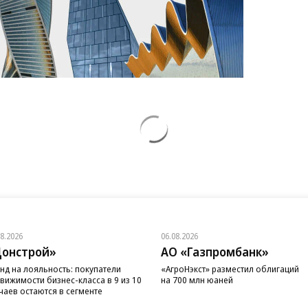
08.2026
06.08.2026
онстрой»
АО «Газпромбанк»
нд на лояльность: покупатели
«АгроНэкст» разместил облигаций
вижимости бизнес-класса в 9 из 10
на 700 млн юаней
чаев остаются в сегменте