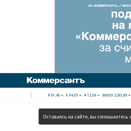
Коммерсантъ
$ 81,40
€ 94,05
¥ 12,08
IMOEX 2285,88
Предыдущая
страница
Оставаясь на сайте, вы соглашаетесь 