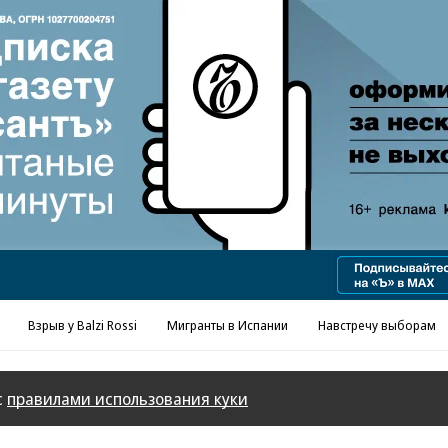
Реклама в «Ъ» www.kommersant.ru/ad
Взрыв у Balzi Rossi
Мигранты в Испании
Навстречу выборам
с
правилами использования куки