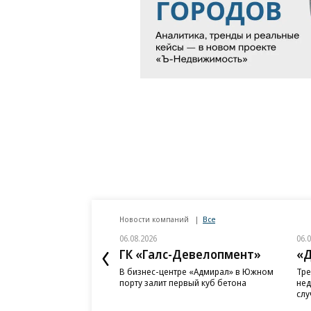
Новости компаний
Все
06.08.2026
06.
ГК «Галс-Девелопмент»
«Д
В бизнес-центре «Адмирал» в Южном
Тре
порту залит первый куб бетона
нед
слу