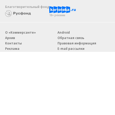
Благотворительный фонд
18+ реклама
О «Коммерсанте»
Android
Архив
Обратная связь
Контакты
Правовая информация
Реклама
E-mail рассылки
Вакансии
18+
© АО «Коммерсантъ». 127006, Москва, Оружейный переулок д. 41,
тел. +7 (495) 797-69-70.
Сетевое издание «Коммерсантъ» (доменное имя сайта:
kommersant.ru) зарегистрировано Федеральной службой
по надзору в сфере связи, информационных технологий и массовых
коммуникаций (Роскомнадзор), регистрационный номер и дата
принятия решения о регистрации: серия
Эл № ФС77-76922