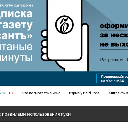
Реклама в «Ъ» www.kommersant.ru/ad
281,31
Что посмотреть в кино
Взрыв у Balzi Rossi
Мигранты в
с
правилами использования куки