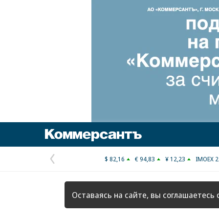
Коммерсантъ
$ 82,16
€ 94,83
¥ 12,23
IMOEX 2
Предыдущая
страница
Оставаясь на сайте, вы соглашаетесь 