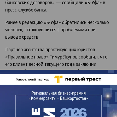
банковских договоров»,— сообщили «Ъ-Уфа» в
пресс-службе банка.
Ранее в редакцию «Ъ-Уфа» обратились несколько
человек, столкнувшихся с проблемами при
выводе средств.
Партнер агентства практикующих юристов
«Правильное право» Тимур Якупов сообщил, что
его клиент весной текущего года заключил
договор банковского вклада «Комфорт» с
ежемесячной выплатой процентов. «Он пришел в
отделение «Уралсиба» на бульваре Славы в Уфе.
Лилия Тахаутдинова, будучи по документам
руководителем группы отдела обслуживания
юридических лиц дополнительного офиса
«Бульвар Славы», приняла у него 8 млн рублей под