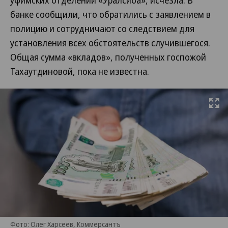
уфимских отделении «Уралсиба», исчезла. В
банке сообщили, что обратились с заявлением в
полицию и сотрудничают со следствием для
установления всех обстоятельств случившегося.
Общая сумма «вкладов», полученных госпожой
Тахаутдиновой, пока не известна.
Развернуть на
Фото: Олег Харсеев, Коммерсантъ