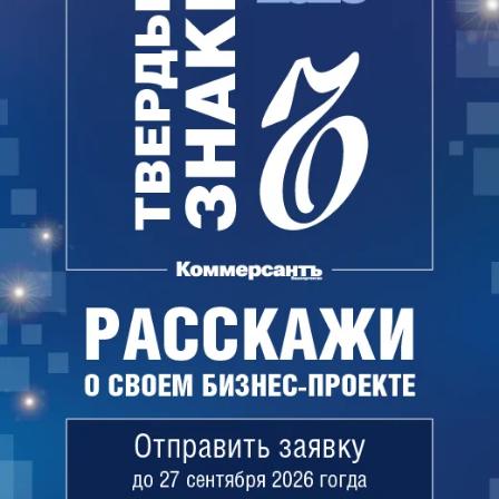
21% годовых. Ему выдали приходно-кассовые
ордера, выписку по счету. На договоре стоит
печать банка, а также подписи Тахаутдиновой.—
пояснил господин Якупов. — Вчера мой клиент
пришел в банк, чтобы снять часть средств, а ему
говорят: «Такого счета нет». И Тахаутдиновой нет.
В сложившейся ситуации, исходя из судебной
практики, банк обязан вернуть вкладчику
денежные средства. Мой клиент, не обладая
специальными знаниями, добросовестно
заключил договор, передал средства сотруднику
в отделении банка, получил подтверждающие
документы».
На официальном сайте «Уралсиба» имеется