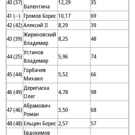
40 (37)
12,29
35
Валентина
41 (--)
Громов Борис
10,17
69
42 (42)
Алексий II
8,29
39
Жириновский
43 (39)
8,25
48
Владимир
Устинов
44 (25)
5,96
74
Владимир
Горбачев
45 (44)
5,52
66
Михаил
Дерипаска
46 (49)
4,78
98
Олег
Абрамович
47 (46)
3,50
68
Роман
48 (48)
Ельцин Борис
2,57
57
Евдокимов