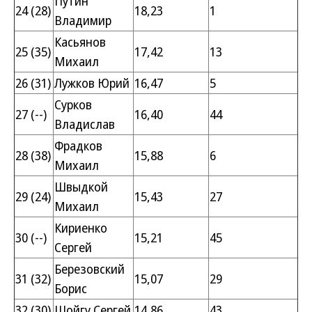
Путин
24 (28)
18,23
1
Владимир
Касьянов
25 (35)
17,42
13
Михаил
26 (31)
Лужков Юрий
16,47
5
Сурков
27 (--)
16,40
44
Владислав
Фрадков
28 (38)
15,88
6
Михаил
Швыдкой
29 (24)
15,43
27
Михаил
Кириенко
30 (--)
15,21
45
Сергей
Березовский
31 (32)
15,07
29
Борис
32 (30)
Шойгу Сергей
14,86
43