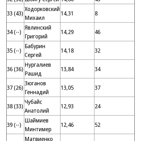
Ходорковский
33 (43)
14,31
8
Михаил
Явлинский
34 (--)
14,29
46
Григорий
Бабурин
35 (--)
14,18
32
Сергей
Нургалиев
36 (36)
13,84
34
Рашид
Зюганов
37 (26)
13,05
37
Геннадий
Чубайс
38 (33)
12,93
24
Анатолий
Шаймиев
39 (--)
12,46
52
Минтимер
Матвиенко