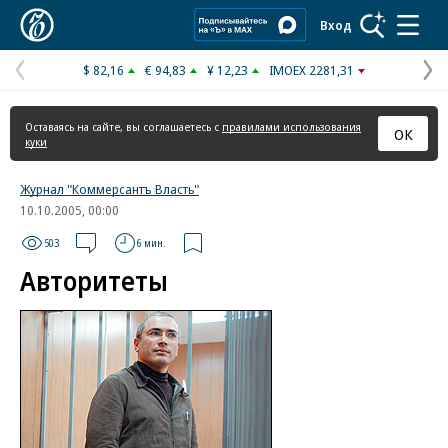
Коммерсантъ
Вход
$ 82,16
€ 94,83
¥ 12,23
IMOEX 2281,31
Предыдущая
С
страница
с
Оставаясь на сайте, вы соглашаетесь с
правилами использования
ОК
куки
Журнал "Коммерсантъ Власть"
10.10.2005, 00:00
503
6 мин.
Авторитеты