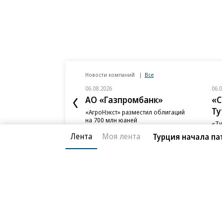
Новости компаний
Все
06.08.2026
06.
АО «Газпромбанк»
«С
Ту
«АгроНэкст» разместил облигаций
на 700 млн юаней
«Ту
фон
Лента
Моя лента
Турция начала па
Благотворительный фонд
О «Коммер
Архив
Контакты