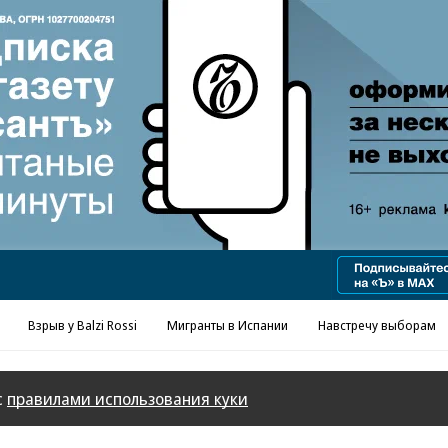
Реклама в «Ъ» www.kommersant.ru/ad
Взрыв у Balzi Rossi
Мигранты в Испании
Навстречу выборам
с
правилами использования куки