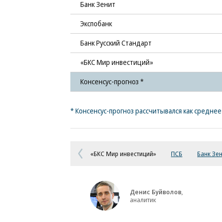
Банк Зенит
Экспобанк
Банк Русский Стандарт
«БКС Мир инвестиций»
Консенсус-прогноз *
* Консенсус-прогноз рассчитывался как средне
«БКС Мир инвестиций»
ПСБ
Банк Зе
Денис Буйволов
,
аналитик