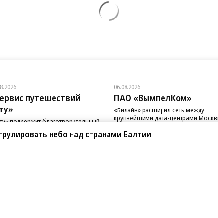
08.2026
06.08.2026
ервис путешествий
ПАО «ВымпелКом»
ту»
«Билайн» расширил сеть между
крупнейшими дата-центрами Моск
ту» поддержит благотворительный
д «Линия Жизни»
трулировать небо над странами Балтии
санте»
Реклама
Обратная связь
Вакансии
Правовая информация
Android
E-mail рассылки