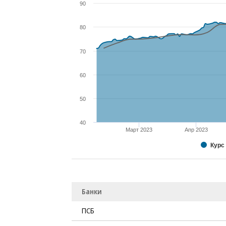
90
80
70
60
50
40
Март 2023
Апр 2023
Курс
Банки
ПСБ