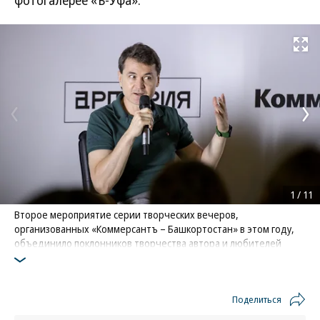
фотогалерее «Ъ-Уфа».
Развернуть на
1
/
11
Второе мероприятие серии творческих вечеров,
организованных «Коммерсантъ – Башкортостан» в этом году,
объединило поклонников творчества автора и любителей
Шамиля Идиатуллина
Фото: Коммерсантъ / Ксения Федорова
Поделиться