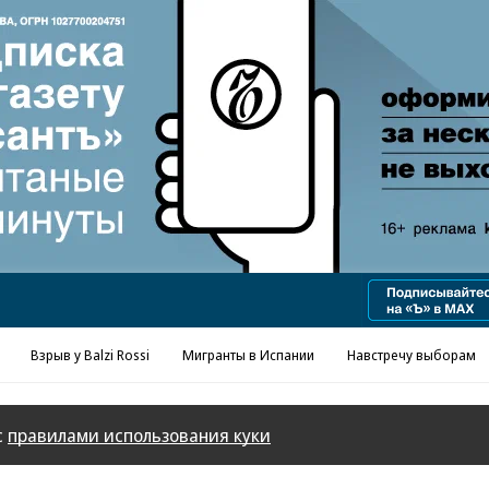
Реклама в «Ъ» www.kommersant.ru/ad
Взрыв у Balzi Rossi
Мигранты в Испании
Навстречу выборам
с
правилами использования куки