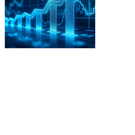
сиделся
емя
ступления
адимира
тина
то:
митрий
аров,
ммерсантъ