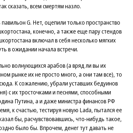
ак сказать, всем смертям назло.
сь павильон G. Нет, оцепили только пространство
кортостана, конечно, а также еще пару стендов
ашкортостана включал в себя несколько мягких
уть в ожидании начала встречи.
льно волнующихся арабов (а вряд ли вы их
ном рынке их не просто много, а они там все), то
о сюда. К сожалению, убрали уставших бедуинов
дня) с их тросточками и песнями, способными
одина Путина, а и даже министра финансов РФ
емя, к счастью, тестируя новую Lada, пытался ее
сказал бы, расчувствовавшись, что-нибудь такое,
оздно было бы. Впрочем, денег тут давать не