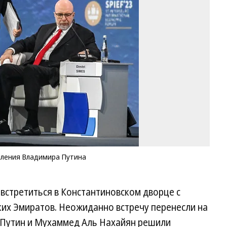
от
во
вр
вы
Вл
Пу
Фо
Д
Аз
Ко
пления Владимира Путина
встретиться в Константиновском дворце с
х Эмиратов. Неожиданно встречу перенесли на
Путин и Мухаммед Аль Нахайян решили