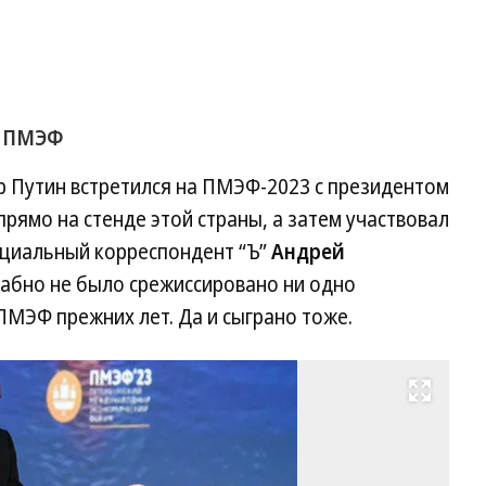
с ПМЭФ
р Путин встретился на ПМЭФ-2023 с президентом
ямо на стенде этой страны, а затем участвовал
ециальный корреспондент “Ъ”
Андрей
табно не было срежиссировано ни одно
МЭФ прежних лет. Да и сыграно тоже.
Развернуть на весь экран
Д
Са