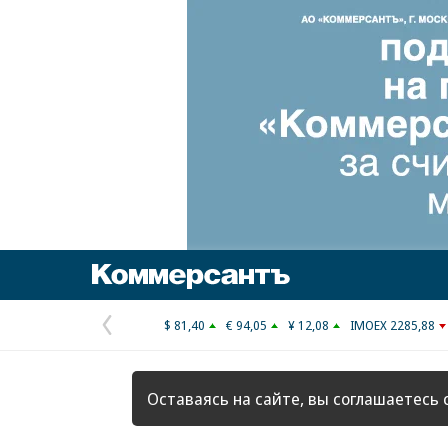
Коммерсантъ
$ 81,40
€ 94,05
¥ 12,08
IMOEX 2285,88
Предыдущая
страница
Оставаясь на сайте, вы соглашаетесь 