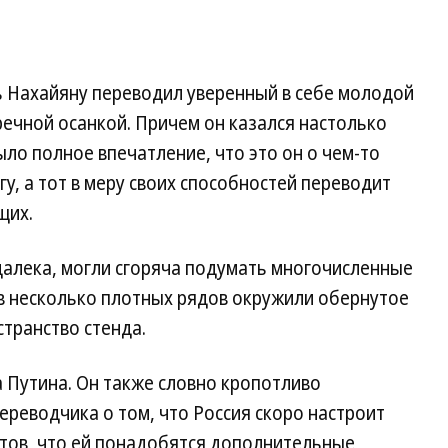
 Нахайяну переводил уверенный в себе молодой
речной осанкой. Причем он казался настолько
ыло полное впечатление, что это он о чем-то
у, а тот в меру своих способностей переводит
щих.
далека, могли сгоряча подумать многочисленные
 в несколько плотных рядов окружили обернутое
транство стенда.
 Путина. Он также словно кропотливо
реводчика о том, что Россия скоро настроит
етов, что ей понадобятся дополнительные