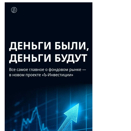
митрий
ймс