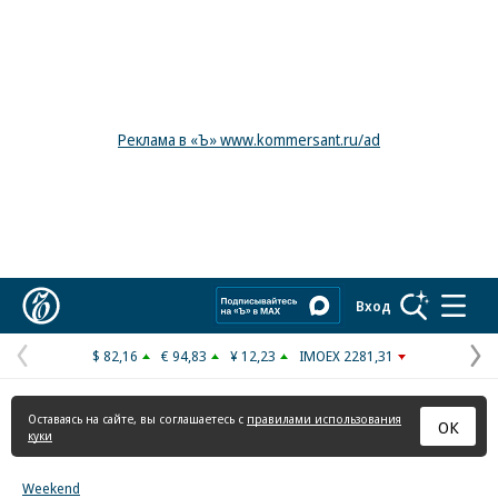
Реклама в «Ъ» www.kommersant.ru/ad
Коммерсантъ
Вход
$ 82,16
€ 94,83
¥ 12,23
IMOEX 2281,31
Предыдущая
С
страница
с
Оставаясь на сайте, вы соглашаетесь с
правилами использования
ОК
куки
Weekend