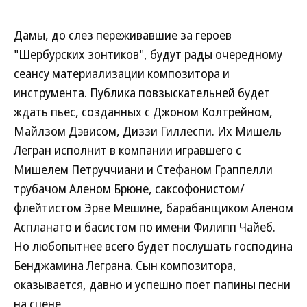
Дамы, до слез переживавшие за героев
"Шербурских зонтиков", будут рады очередному
сеансу материализации композитора и
инструмента. Публика повзыскательней будет
ждать пьес, созданных с Джоном Колтрейном,
Майлзом Дэвисом, Диззи Гиллеспи. Их Мишель
Легран исполнит в компании игравшего с
Мишелем Петруччиани и Стефаном Граппелли
трубачом Аленом Брюне, саксофонистом/
флейтистом Эрве Мешине, барабанщиком Аленом
Аспланато и басистом по имени Филипп Чайеб.
Но любопытнее всего будет послушать господина
Бенджамина Леграна. Сын композитора,
оказывается, давно и успешно поет папины песни
на сцене.