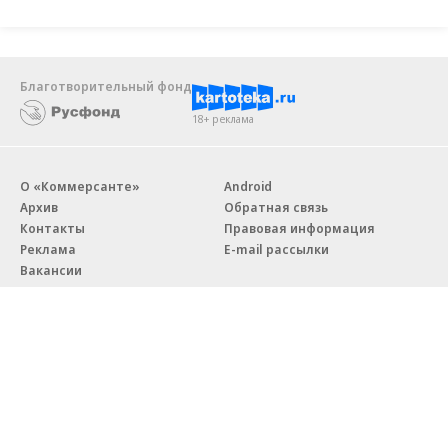
Благотворительный фонд
18+ реклама
О «Коммерсанте»
Android
Архив
Обратная связь
Контакты
Правовая информация
Реклама
E-mail рассылки
Вакансии
18+
© АО «Коммерсантъ». 127006, Москва, Оружейный переулок д. 41,
тел. +7 (495) 797-69-70.
Сетевое издание «Коммерсантъ» (доменное имя сайта:
kommersant.ru) зарегистрировано Федеральной службой