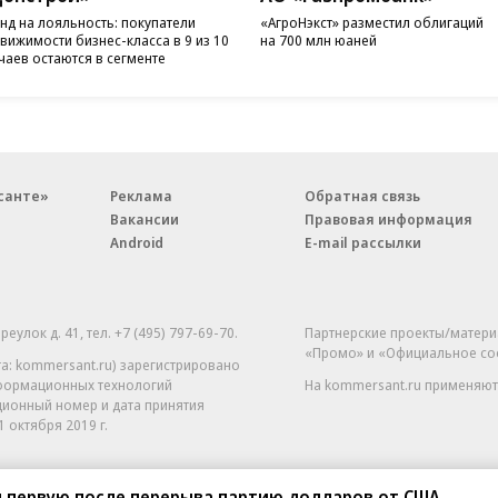
нд на лояльность: покупатели
«АгроНэкст» разместил облигаций
вижимости бизнес-класса в 9 из 10
на 700 млн юаней
чаев остаются в сегменте
санте»
Реклама
Обратная связь
Вакансии
Правовая информация
Android
E-mail рассылки
реулок д. 41,
тел. +7 (495) 797-69-70.
Партнерские проекты/матери
«Промо» и «Официальное со
а: kommersant.ru) зарегистрировано
нформационных технологий
На kommersant.ru применяют
ционный номер и дата принятия
1 октября 2019 г.
л первую после перерыва партию долларов от США