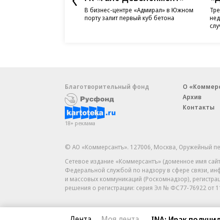
В бизнес-центре «Адмирал» в Южном
Тре
порту залит первый куб бетона
нед
слу
Благотворительный фонд
О «Коммер
Архив
Контакты
18+ реклама
© АО «Коммерсантъ». 127006, Москва, Оружейный пе
Сетевое издание «Коммерсантъ» (доменное имя сайт
Федеральной службой по надзору в сфере связи, и
и массовых коммуникаций (Роскомнадзор), регистра
решения о регистрации: серия
Эл № ФС77-76922
от 1
Лента
Моя лента
INA: Ирак получи