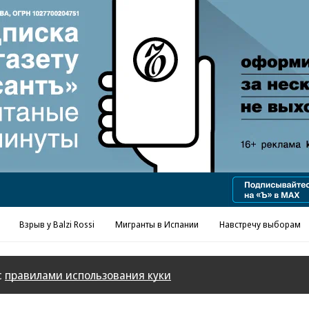
Реклама в «Ъ» www.kommersant.ru/ad
Взрыв у Balzi Rossi
Мигранты в Испании
Навстречу выборам
с
правилами использования куки