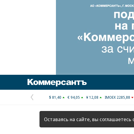
Коммерсантъ
$ 81,40
€ 94,05
¥ 12,08
IMOEX 2285,88
Предыдущая
страница
Оставаясь на сайте, вы соглашаетесь 