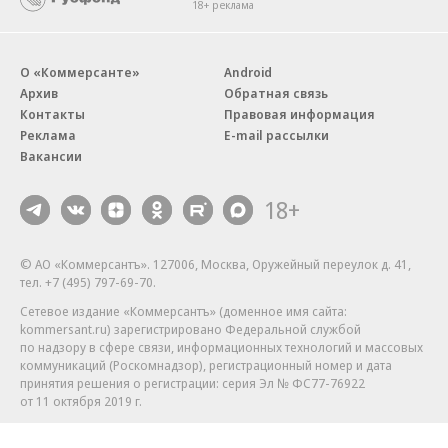
18+ реклама
О «Коммерсанте»
Android
Архив
Обратная связь
Контакты
Правовая информация
Реклама
E-mail рассылки
Вакансии
18+
© АО «Коммерсантъ». 127006, Москва, Оружейный переулок д. 41,
тел. +7 (495) 797-69-70.
Сетевое издание «Коммерсантъ» (доменное имя сайта:
kommersant.ru) зарегистрировано Федеральной службой
по надзору в сфере связи, информационных технологий и массовых
коммуникаций (Роскомнадзор), регистрационный номер и дата
принятия решения о регистрации: серия
Эл № ФС77-76922
от 11 октября 2019 г.
Партнерские проекты/материалы, новости компаний, материалы