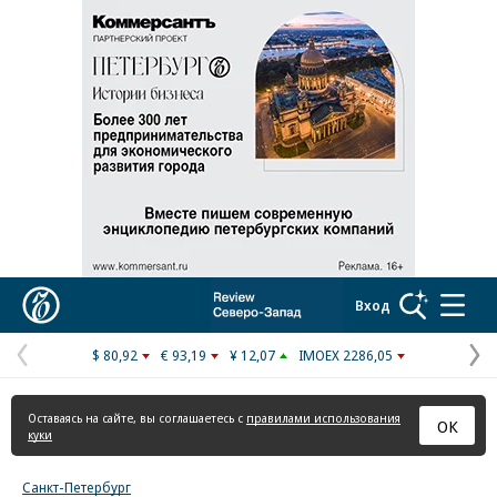
Коммерсантъ
Вход
$ 80,92
€ 93,19
¥ 12,07
IMOEX 2286,05
Предыдущая
С
страница
с
Оставаясь на сайте, вы соглашаетесь с
правилами использования
ОК
куки
Санкт-Петербург