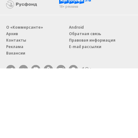
18+ реклама
О «Коммерсанте»
Android
Архив
Обратная связь
Контакты
Правовая информация
Реклама
E-mail рассылки
Вакансии
18+
© АО «Коммерсантъ». 127006, Москва, Оружейный переулок д. 41,
тел. +7 (495) 797-69-70.
Сетевое издание «Коммерсантъ» (доменное имя сайта:
kommersant.ru) зарегистрировано Федеральной службой
по надзору в сфере связи, информационных технологий и массовых
коммуникаций (Роскомнадзор), регистрационный номер и дата
принятия решения о регистрации: серия
Эл № ФС77-76922
от 11 октября 2019 г.
Партнерские проекты/материалы, новости компаний, материалы