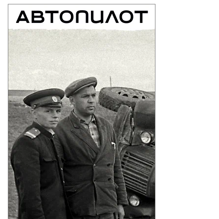
ргей
вилев