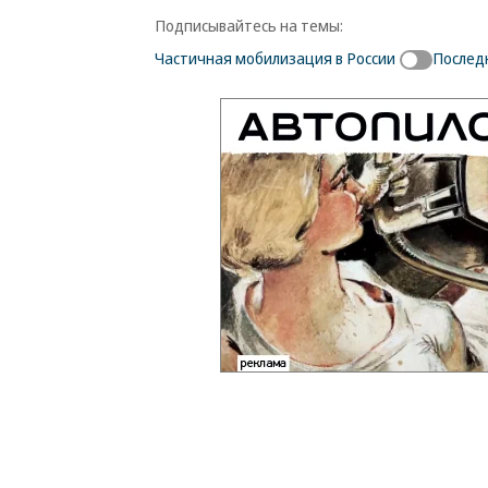
Подписывайтесь на темы:
Частичная мобилизация в России
Последн
Новости партнеров
ВСУ точно получат
Рубио отреагир
десятки тысяч новых
на требование
солдат
перестать
накачивать ВСУ
оружием