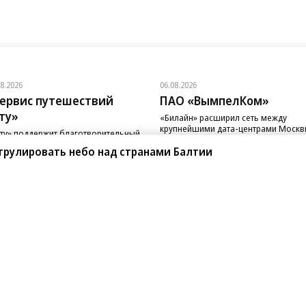
трулировать небо над странами Балтии
08.2026
06.08.2026
ервис путешествий
ПАО «ВымпелКом»
ту»
«Билайн» расширил сеть между
крупнейшими дата-центрами Моск
ту» поддержит благотворительный
д «Линия Жизни»