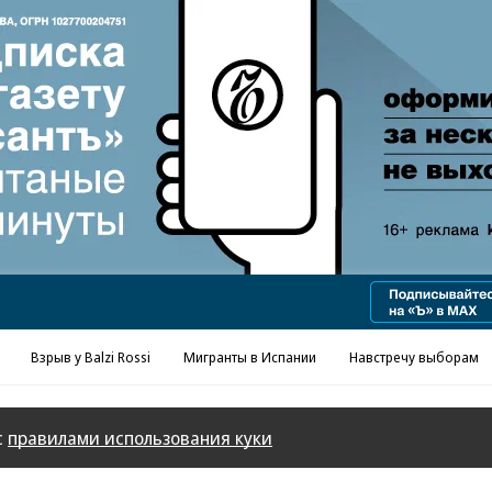
Реклама в «Ъ» www.kommersant.ru/ad
Взрыв у Balzi Rossi
Мигранты в Испании
Навстречу выборам
с
правилами использования куки