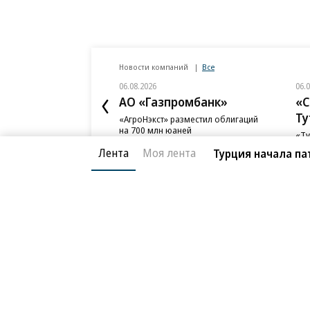
Лента
Моя лента
Турция начала па
Новости компаний
Все
06.08.2026
06.
АО «Газпромбанк»
«С
Ту
«АгроНэкст» разместил облигаций
на 700 млн юаней
«Ту
фон