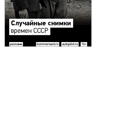
то:
гений
рсков,
ммерсантъ