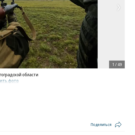
1
/
49
гоградской области
пить фото
Поделиться