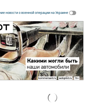
ие новости о военной операции на Украине
овал
Путин озвучил
Зеленский
итоговый план СВО
неожиданно
высказался о
возвращении Крыма