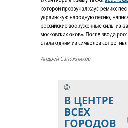
В сентябре в Крыму также
арестова
которой прозвучал хаус-ремикс пес
украинскую народную песню, напис
российские вооруженные силы из-за
московских оков». После ввода рос
стала одним из символов сопротивл
Андрей Сапожников