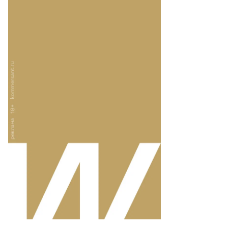
то:
гения
лонская,
ммерсантъ