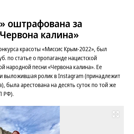
» оштрафована за
«Червона калина»
онкурса красоты «Миссис Крым-2022», был
уб. по статье о пропаганде нацистской
ой народной песни «Червона калина». Ее
 и выложившая ролик в Instagram (принадлежит
), была арестована на десять суток по той же
П РФ).
Развернуть на весь экран
Ол