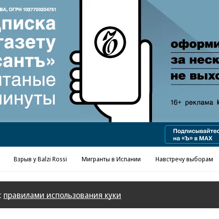
Реклама в «Ъ» www.kommersant.ru/ad
Взрыв у Balzi Rossi
Мигранты в Испании
Навстречу выборам
с
правилами использования куки