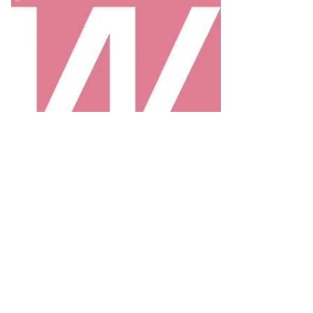
леева
то:
ициальная
раница
ьги
леевой
циальных
тях