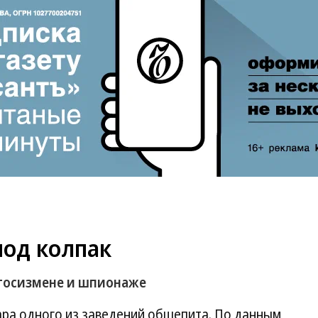
под колпак
 госизмене и шпионаже
ра одного из заведений общепита. По данным