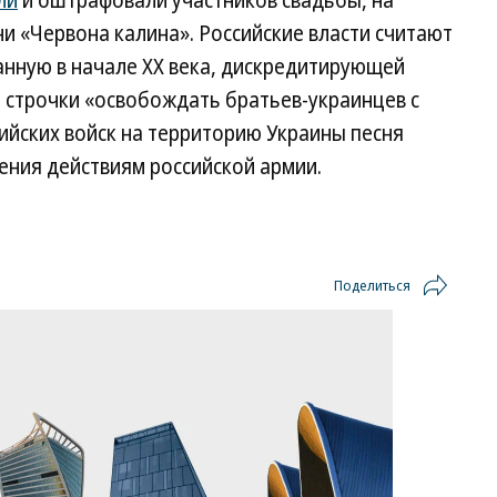
ли
и оштрафовали участников свадьбы, на
ни «Червона калина». Российские власти считают
анную в начале XX века, дискредитирующей
 строчки «освобождать братьев-украинцев с
сийских войск на территорию Украины песня
ения действиям российской армии.
Поделиться