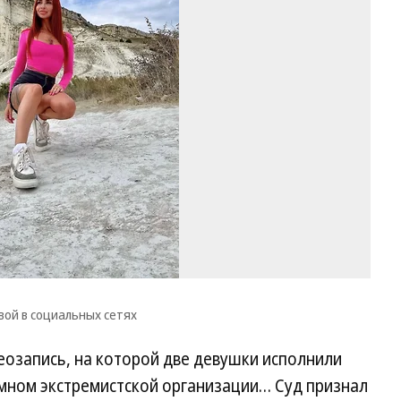
Ва
Фо
Оф
ст
Ол
Ва
в
со
се
ой в социальных сетях
еозапись, на которой две девушки исполнили
имном экстремистской организации… Суд признал