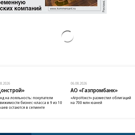
08.2026
06.08.2026
онстрой»
АО «Газпромбанк»
нд на лояльность: покупатели
«АгроНэкст» разместил облигаций
вижимости бизнес-класса в 9 из 10
на 700 млн юаней
чаев остаются в сегменте