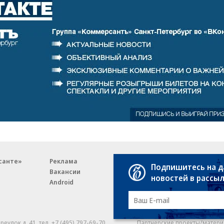
санте»
Реклама
Обратная связь
Подпишитесь на 
Вакансии
Правовая информация
новостей в рассы
Android
E-mail рассылки
реулок д. 41,
тел. +7 (495) 797-69-70.
Партнерские проекты/матери