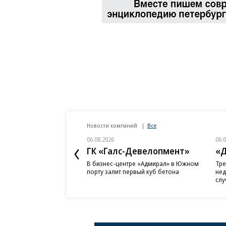
Новости компаний
Все
06.08.2026
06.
ГК «Галс-Девелопмент»
«Д
В бизнес-центре «Адмирал» в Южном
Тре
порту залит первый куб бетона
нед
слу