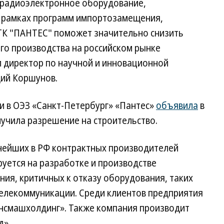
а радиоэлектронное оборудование,
в рамках программ импортозамещения,
 ГК "ПАНТЕС" поможет значительно снизить
го производства на российском рынке
 директор по научной и инновационной
дий Коршунов.
и в ОЭЗ «Санкт-Петербург» «Пантес»
объявила
в
лучила разрешение на строительство.
пнейших в РФ контрактных производителей
уется на разработке и производстве
ия, критичных к отказу оборудования, таких
и телекоммуникации. Среди клиентов предприятия
нсмашхолдинг». Также компания производит
д».