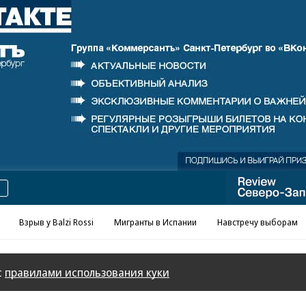
Реклама в «Ъ» www.kommersant.ru/ad
Взрыв у Balzi Rossi
Мигранты в Испании
Навстречу выборам
с
правилами использования куки