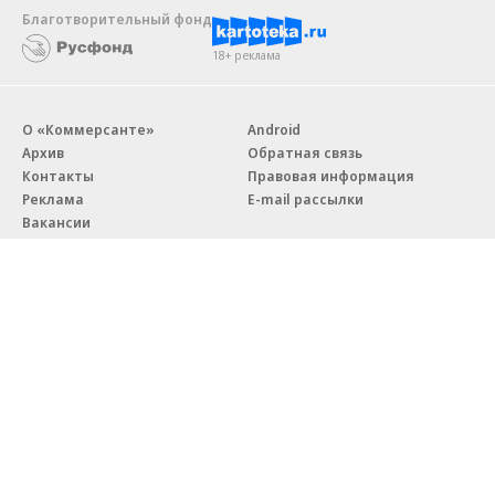
Благотворительный фонд
18+ реклама
О «Коммерсанте»
Android
Архив
Обратная связь
Контакты
Правовая информация
Реклама
E-mail рассылки
Вакансии
18+
© АО «Коммерсантъ». 127006, Москва, Оружейный переулок д. 41,
тел. +7 (495) 797-69-70.
Сетевое издание «Коммерсантъ» (доменное имя сайта:
kommersant.ru) зарегистрировано Федеральной службой
по надзору в сфере связи, информационных технологий и массовых
коммуникаций (Роскомнадзор), регистрационный номер и дата
принятия решения о регистрации: серия
Эл № ФС77-76922
от 11 октября 2019 г.