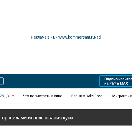
Реклама в «Ъ» www.kommersant.ru/ad
281,31
Что посмотреть в кино
Взрыв у Balzi Rossi
Мигранты в
с
правилами использования куки