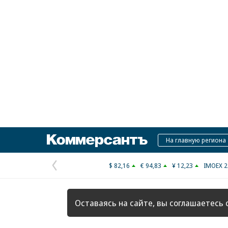
Коммерсантъ
На главную региона
$ 82,16
€ 94,83
¥ 12,23
IMOEX 2
Предыдущая
страница
Оставаясь на сайте, вы соглашаетесь 