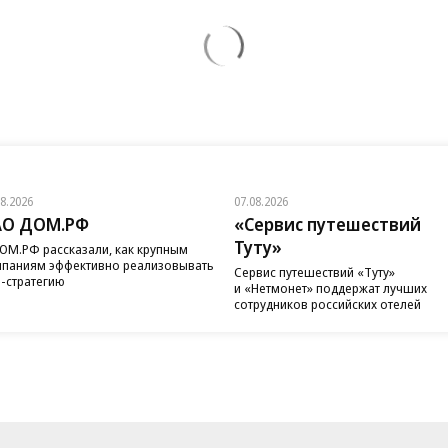
08.2026
07.08.2026
АО ДОМ.РФ
«Сервис путешествий
Туту»
ОМ.РФ рассказали, как крупным
паниям эффективно реализовывать
Сервис путешествий «Туту»
-стратегию
и «Нетмонет» поддержат лучших
сотрудников российских отелей