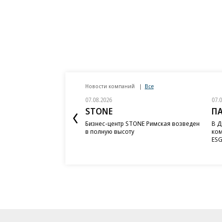
Новости компаний
Все
07.08.2026
07.
STONE
П
Бизнес-центр STONE Римская возведен
В Д
в полную высоту
ком
ESG