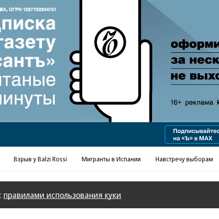
Реклама в «Ъ» www.kommersant.ru/ad
Взрыв у Balzi Rossi
Мигранты в Испании
Навстречу выборам
с
правилами использования куки