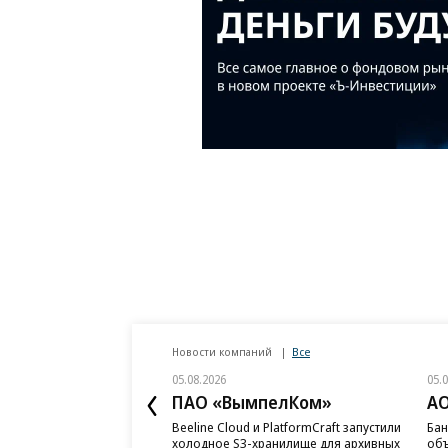
Новости компаний
Все
05.08.2026
05.
ПАО «ВымпелКом»
АО
Beeline Cloud и PlatformCraft запустили
Бан
холодное S3-хранилище для архивных
объ