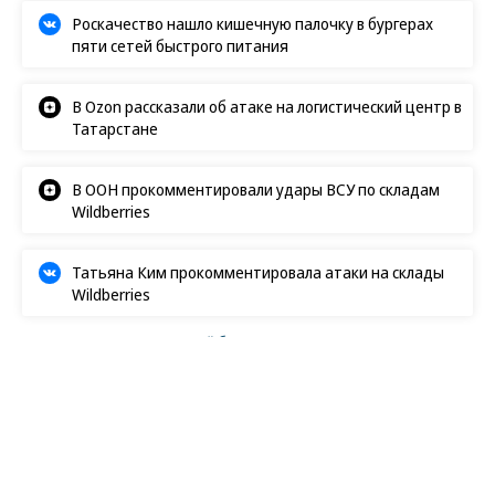
Роскачество нашло кишечную палочку в бургерах
пяти сетей быстрого питания
В Ozon рассказали об атаке на логистический центр в
Татарстане
В ООН прокомментировали удары ВСУ по складам
Wildberries
Татьяна Ким прокомментировала атаки на склады
Wildberries
Коммерсантъ. Ответственный бизнес
06.07.2026, 08:43
833
1 мин.
Калининградская область
направит 150 млрд рублей на