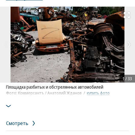
Развернуть на
1
/
33
Площадка разбитых и обстрелянных автомобилей
Фото: Коммерсантъ / Анатолий Жданов
/
купить фото
Смотреть