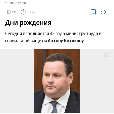
15.08.2022, 00:36
590
1 мин.
Дни рождения
Сегодня исполняется 42 года министру труда и
социальной защиты
Антону Котякову
Развернуть на