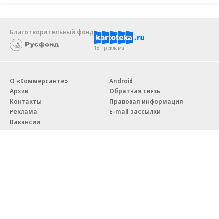
Благотворительный фонд
18+ реклама
О «Коммерсанте»
Android
Архив
Обратная связь
Контакты
Правовая информация
Реклама
E-mail рассылки
Вакансии
18+
© АО «Коммерсантъ». 127006, Москва, Оружейный переулок д. 41,
тел. +7 (495) 797-69-70.
Сетевое издание «Коммерсантъ» (доменное имя сайта:
kommersant.ru) зарегистрировано Федеральной службой
по надзору в сфере связи, информационных технологий и массовых