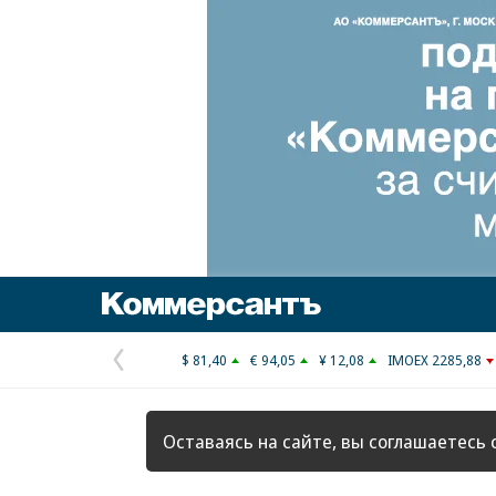
Коммерсантъ
$ 81,40
€ 94,05
¥ 12,08
IMOEX 2285,88
Предыдущая
страница
Оставаясь на сайте, вы соглашаетесь 