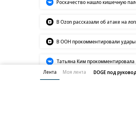
Роскачество нашло кишечную пало
В Ozon рассказали об атаке на ло
В ООН прокомментировали удары В
Татьяна Ким прокомментировала а
Лента
Моя лента
DOGE под руково