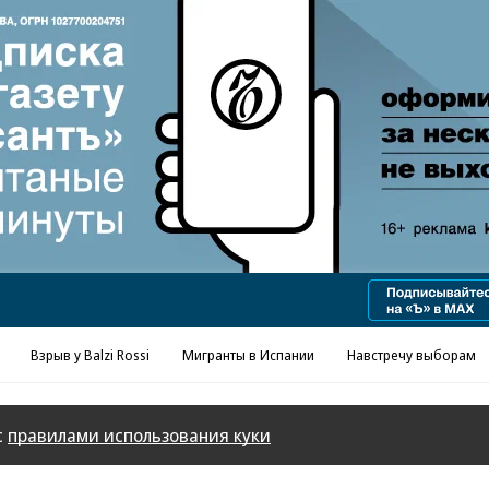
Реклама в «Ъ» www.kommersant.ru/ad
Взрыв у Balzi Rossi
Мигранты в Испании
Навстречу выборам
с
правилами использования куки