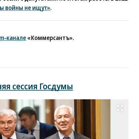
ы войны не ищут»
.
am-канале
«Коммерсантъ».
яя сессия Госдумы
Развернуть на весь экран