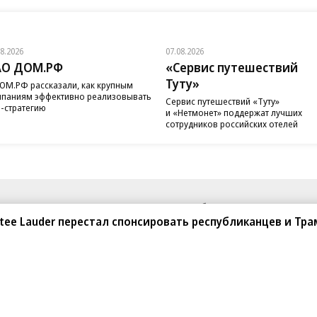
08.2026
07.08.2026
АО ДОМ.РФ
«Сервис путешествий
Туту»
ОМ.РФ рассказали, как крупным
паниям эффективно реализовывать
Сервис путешествий «Туту»
-стратегию
и «Нетмонет» поддержат лучших
сотрудников российских отелей
санте»
Реклама
Обратная связь
stee Lauder перестал спонсировать республиканцев и Тра
Вакансии
Правовая информация
Android
E-mail рассылки
реулок д. 41,
тел. +7 (495) 797-69-70.
Партнерские проекты/матери
«Промо» и «Официальное со
а: kommersant.ru) зарегистрировано