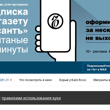
Реклама в «Ъ» www.kommersant.ru/ad
281,31
Что посмотреть в кино
Взрыв у Balzi Rossi
Мигранты в
с
правилами использования куки