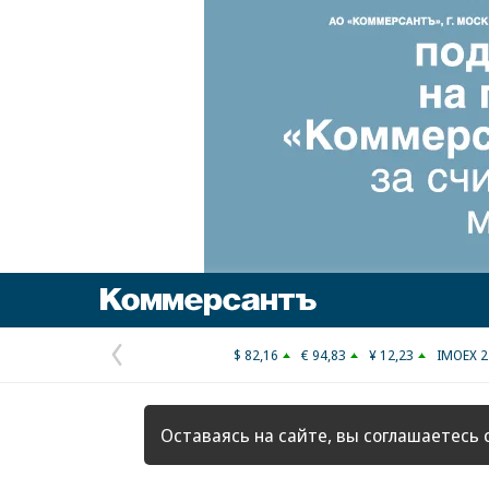
Коммерсантъ
$ 82,16
€ 94,83
¥ 12,23
IMOEX 2
Предыдущая
страница
Оставаясь на сайте, вы соглашаетесь 