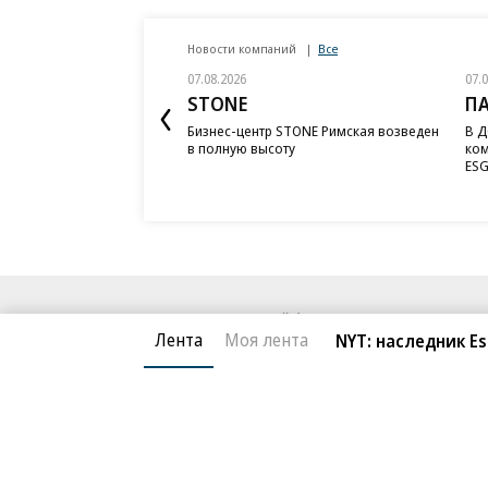
Новости компаний
Все
07.08.2026
07.
STONE
П
Бизнес-центр STONE Римская возведен
В Д
в полную высоту
ком
ESG
Благотворительный фонд
О «Коммер
Лента
Моя лента
NYT: наследник E
Архив
Контакты
18+ реклама
© АО «Коммерсантъ». 127006, Москва, Оружейный пе
Сетевое издание «Коммерсантъ» (доменное имя сайт