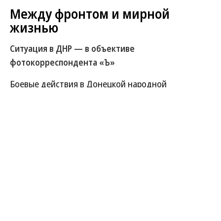
Между фронтом и мирной
жизнью
Ситуация в ДНР — в объективе
фотокорреспондента «Ъ»
Боевые действия в Донецкой народной
республике соседствуют с мирной жизнью —
церковными службами, уличной торговлей,
гуманитарными акциями и восстановлением
инфраструктуры. Как живет ДНР — в объективе
Анатолия Жданова.
Развернуть на