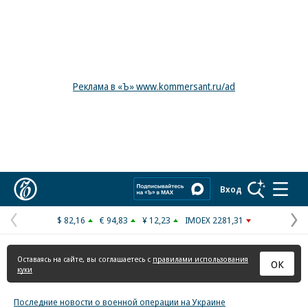
Реклама в «Ъ» www.kommersant.ru/ad
Коммерсантъ
Вход
$ 82,16
€ 94,83
¥ 12,23
IMOEX 2281,31
Предыдущая
С
страница
с
Оставаясь на сайте, вы соглашаетесь с
правилами использования
ОК
куки
Последние новости о военной операции на Украине