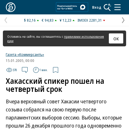
Коммерсантъ
Вход
$ 82,16
€ 94,83
¥ 12,23
IMOEX 2281,31
Предыдущая
С
страница
с
Оставаясь на сайте, вы соглашаетесь с
правилами использования
ОК
куки
Газета «Коммерсантъ»
15.01.2005, 00:00
370
1 мин.
Хакасский спикер пошел на
четвертый срок
Вчера верховный совет Хакасии четвертого
созыва собрался на свою первую после
парламентских выборов сессию. Выборы, которые
прошли 26 декабря прошлого года одновременно