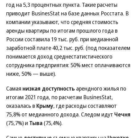
год на 5,3 процентных пункта. Такие расчеты
приводит BusinesStat на базе данных Росстата. В
компании указывают, что средняя стоимость
аренды квартиры по итогам прошлого года в
России составила 19 тыс. руб. при медианной
заработной плате 40,2 тыс. руб. (под показателем
понимается доход среднестатистического
сотрудника предприятия: 50% мест оплачиваются
ниже, 50% — выше).
Самая
низкая доступность
арендного жилья по
итогам 2021 года, по расчетам BusinesStat,
оказалась в
Крыму
, где расходы составляют
75,8% от медианного дохода. Следом идут
Чечня
(75,7%) и
Тыва
(75,4%).
Самые
доступные
съемные квартиры на
Чукотке