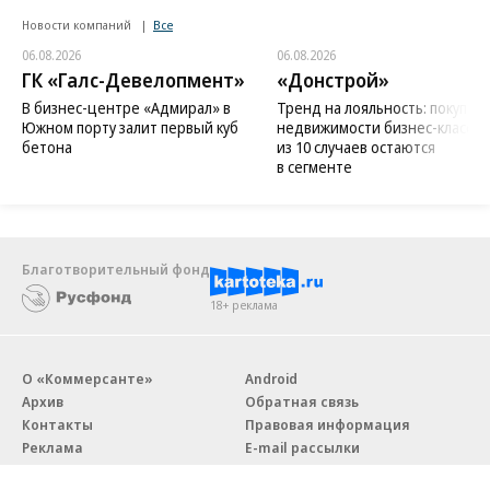
Новости компаний
Все
06.08.2026
06.08.2026
ГК «Галс-Девелопмент»
«Донстрой»
В бизнес-центре «Адмирал» в
Тренд на лояльность: покупат
Южном порту залит первый куб
недвижимости бизнес-класса в
бетона
из 10 случаев остаются
в сегменте
Благотворительный фонд
18+ реклама
О «Коммерсанте»
Android
Архив
Обратная связь
Контакты
Правовая информация
Реклама
E-mail рассылки
Вакансии