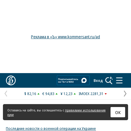
Реклама в «Ъ» www.kommersant.ru/ad
Коммерсантъ
Вход
$ 82,16
€ 94,83
¥ 12,23
IMOEX 2281,31
Предыдущая
С
страница
с
Оставаясь на сайте, вы соглашаетесь с
правилами использования
ОК
куки
Последние новости о военной операции на Украине