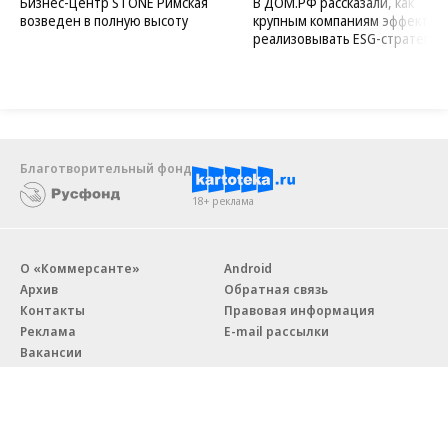
Бизнес-центр STONE Римская
В ДОМ.РФ рассказали, как
возведен в полную высоту
крупным компаниям эффектив
реализовывать ESG-стратегию
Благотворительный фонд
18+ реклама
О «Коммерсанте»
Android
Архив
Обратная связь
Контакты
Правовая информация
Реклама
E-mail рассылки
Вакансии
18+