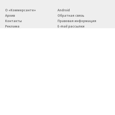
О «Коммерсанте»
Android
Архив
Обратная связь
Контакты
Правовая информация
Реклама
E-mail рассылки
Вакансии
18+
© АО «Коммерсантъ». 127006, Москва, Оружейный переулок д. 41,
тел. +7 (495) 797-69-70.
Сетевое издание «Коммерсантъ» (доменное имя сайта:
kommersant.ru) зарегистрировано Федеральной службой
по надзору в сфере связи, информационных технологий и массовых
коммуникаций (Роскомнадзор), регистрационный номер и дата
принятия решения о регистрации: серия
Эл № ФС77-76922
от 11 октября 2019 г.
Партнерские проекты/материалы, новости компаний, материалы
с пометкой «Промо» и «Официальное сообщение» опубликованы
на коммерческой основе.