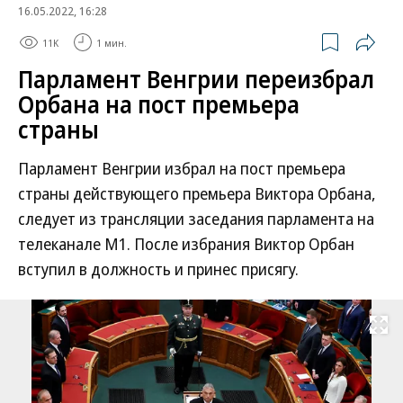
16.05.2022, 16:28
11K
1 мин.
Парламент Венгрии переизбрал
Орбана на пост премьера
страны
Парламент Венгрии избрал на пост премьера
страны действующего премьера Виктора Орбана,
следует из трансляции заседания парламента на
телеканале M1. После избрания Виктор Орбан
вступил в должность и принес присягу.
Развернуть на