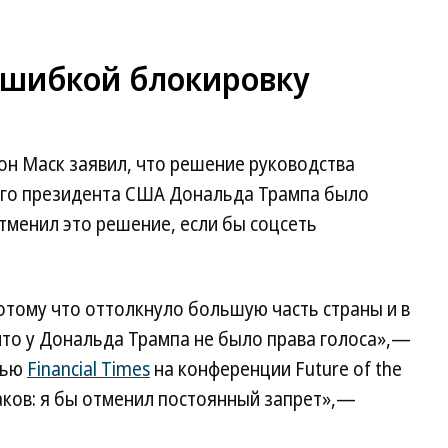
ошибкой блокировку
н Маск заявил, что решение руководства
его президента США Дональда Трампа было
тменил это решение, если бы соцсеть
отому что оттолкнуло большую часть страны и в
 что у Дональда Трампа не было права голоса»,—
вью
Financial Times
на конференции Future of the
таков: я бы отменил постоянный запрет»,—