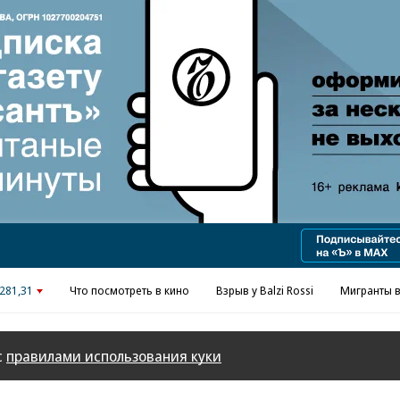
Реклама в «Ъ» www.kommersant.ru/ad
281,31
Что посмотреть в кино
Взрыв у Balzi Rossi
Мигранты в
с
правилами использования куки