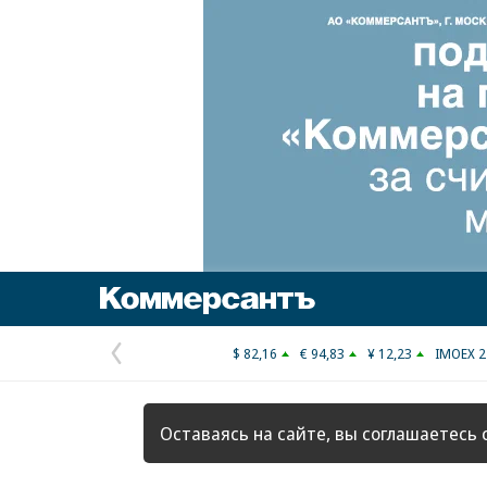
Коммерсантъ
$ 82,16
€ 94,83
¥ 12,23
IMOEX 2
Предыдущая
страница
Оставаясь на сайте, вы соглашаетесь 