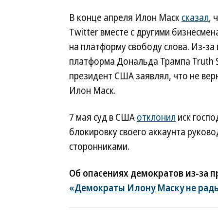
В конце апреля Илон Маск
сказал
, 
Twitter вместе с другими бизнесме
на платформу свободу слова. Из-за
платформа Дональда Трампа Truth So
президент США заявлял, что не верне
Илон Маск.
7 мая суд в США
отклонил
иск госпо
блокировку своего аккаунта руково
сторонниками.
Об опасениях демократов из-за п
«Демократы Илону Маску не рад