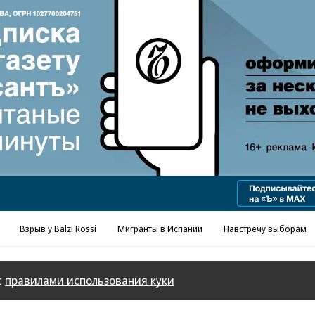
Реклама в «Ъ» www.kommersant.ru/ad
Взрыв у Balzi Rossi
Мигранты в Испании
Навстречу выборам
с
правилами использования куки