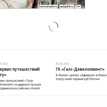
08.2026
06.08.2026
ервис путешествий
ГК «Галс-Девелопмент»
ту»
В бизнес-центре «Адмирал» в Южн
порту залит первый куб бетона
вис путешествий «Туту»
Нетмонет» поддержат лучших
рудников российских отелей